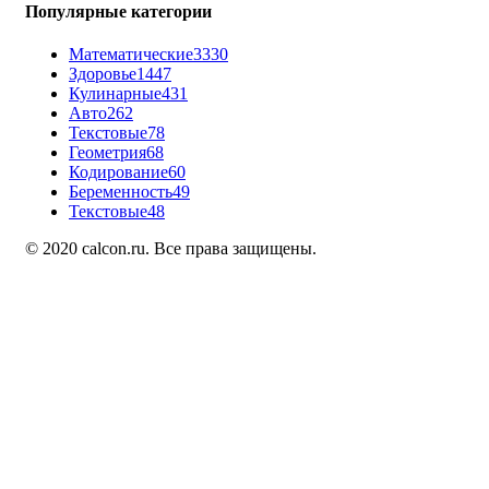
Популярные категории
Математические
3330
Здоровье
1447
Кулинарные
431
Авто
262
Текстовые
78
Геометрия
68
Кодирование
60
Беременность
49
Текстовые
48
© 2020 calcon.ru. Все права защищены.