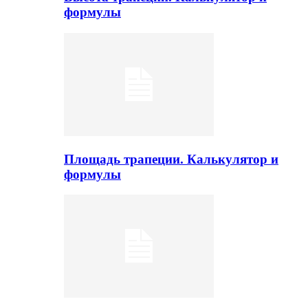
формулы
Площадь трапеции. Калькулятор и
формулы