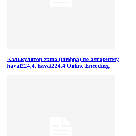
Калькулятор хэша (шифра) по алгоритму
haval224,4. haval224,4 Online Encoding.