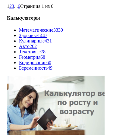
1
2
3
...
6
Страница 1 из 6
Калькуляторы
Математические
3330
Здоровье
1447
Кулинарные
431
Авто
262
Текстовые
78
Геометрия
68
Кодирование
60
Беременность
49