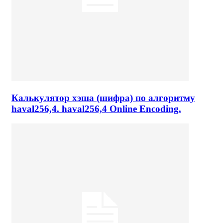
Калькулятор хэша (шифра) по алгоритму
haval256,4. haval256,4 Online Encoding.