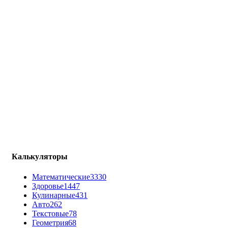
Калькуляторы
Математические
3330
Здоровье
1447
Кулинарные
431
Авто
262
Текстовые
78
Геометрия
68