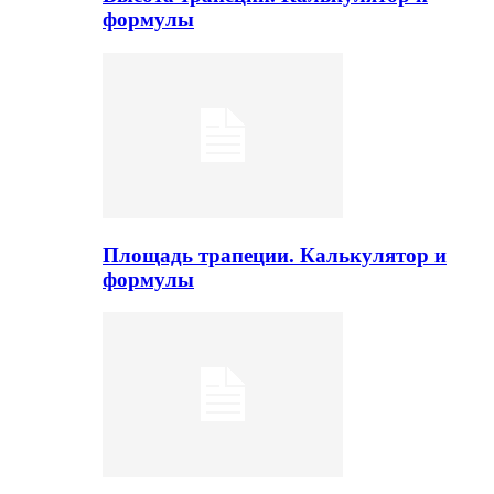
формулы
Площадь трапеции. Калькулятор и
формулы