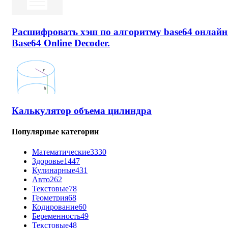
Расшифровать хэш по алгоритму base64 онлайн
Base64 Online Decoder.
Калькулятор объема цилиндра
Популярные категории
Математические
3330
Здоровье
1447
Кулинарные
431
Авто
262
Текстовые
78
Геометрия
68
Кодирование
60
Беременность
49
Текстовые
48