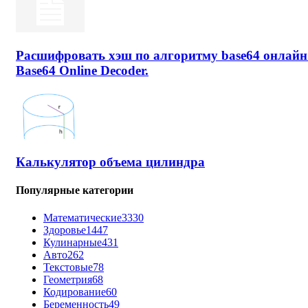
Расшифровать хэш по алгоритму base64 онлайн
Base64 Online Decoder.
Калькулятор объема цилиндра
Популярные категории
Математические
3330
Здоровье
1447
Кулинарные
431
Авто
262
Текстовые
78
Геометрия
68
Кодирование
60
Беременность
49