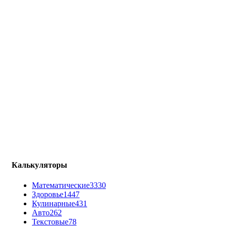
Калькуляторы
Математические
3330
Здоровье
1447
Кулинарные
431
Авто
262
Текстовые
78