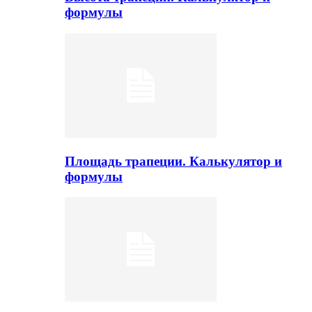
формулы
Площадь трапеции. Калькулятор и
формулы