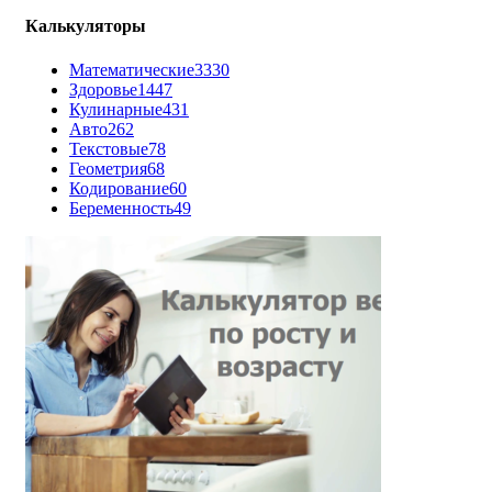
Калькуляторы
Математические
3330
Здоровье
1447
Кулинарные
431
Авто
262
Текстовые
78
Геометрия
68
Кодирование
60
Беременность
49