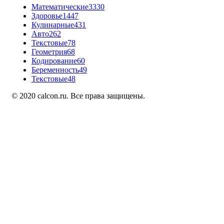
Математические
3330
Здоровье
1447
Кулинарные
431
Авто
262
Текстовые
78
Геометрия
68
Кодирование
60
Беременность
49
Текстовые
48
© 2020 calcon.ru. Все права защищены.