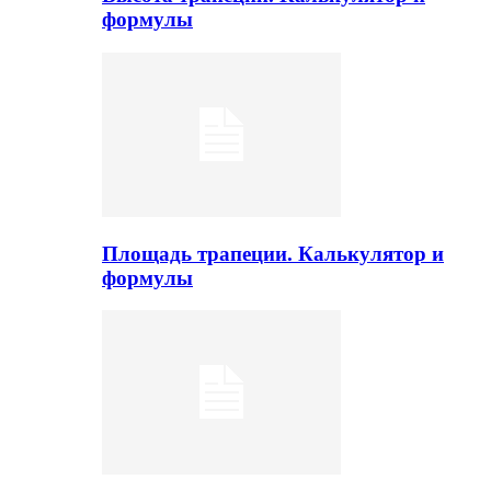
формулы
Площадь трапеции. Калькулятор и
формулы