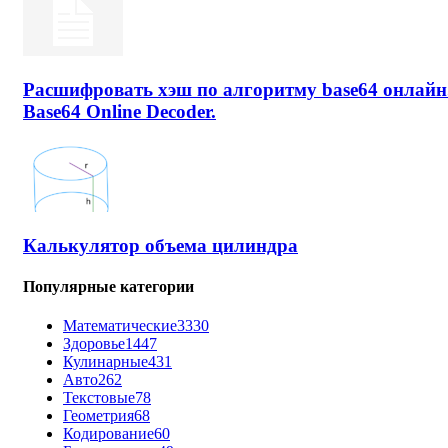
Расшифровать хэш по алгоритму base64 онлайн
Base64 Online Decoder.
Калькулятор объема цилиндра
Популярные категории
Математические
3330
Здоровье
1447
Кулинарные
431
Авто
262
Текстовые
78
Геометрия
68
Кодирование
60