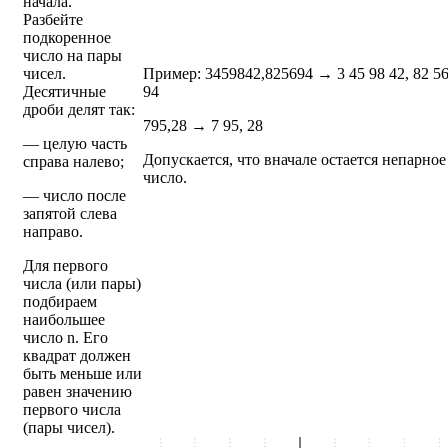
начала.
Разбейте
подкоренное
число на пары
чисел.
Пример: 3459842,825694 → 3 45 98 42, 82 5
Десятичные
94
дроби делят так:
795,28 → 7 95, 28
— целую часть
Допускается, что вначале остается непарное
справа налево;
число.
— число после
запятой слева
направо.
Для первого
числа (или пары)
подбираем
наибольшее
число n. Его
квадрат должен
быть меньше или
равен значению
первого числа
(пары чисел).