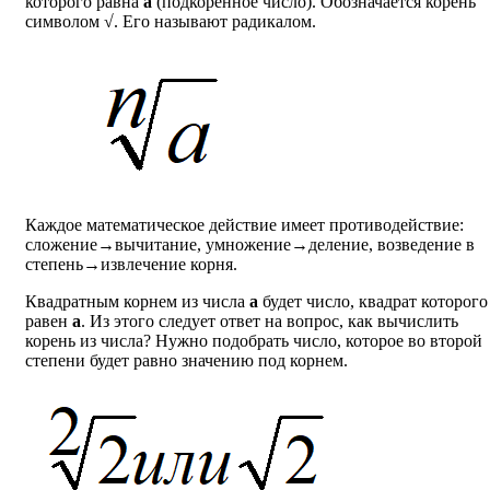
которого равна
a
(подкоренное число). Обозначается корень
символом √. Его называют радикалом.
Каждое математическое действие имеет противодействие:
сложение→вычитание, умножение→деление, возведение в
степень→извлечение корня.
Квадратным корнем из числа
a
будет число, квадрат которого
равен
a
. Из этого следует ответ на вопрос, как вычислить
корень из числа? Нужно подобрать число, которое во второй
степени будет равно значению под корнем.