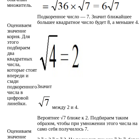
множитель.
Подкоренное число — 7. Значит ближайшее
большее квадратное число будет 8, а меньшее 4.
Оцениваем
значение
корня. Для
этого
подбираем
два
квадратных
числа,
которые стоят
впереди и
сзади
Значит
подкоренного
числа в
цифровой
линейки.
между 2 и 4.
Вероятнее √7 ближе к 2. Подбираем таким
образом, чтобы при умножении этого числа на
само себя получилось 7.
Оцениваем
значение