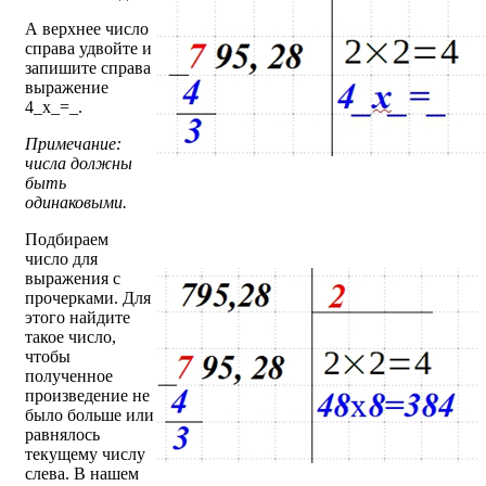
А верхнее число
справа удвойте и
запишите справа
выражение
4_х_=_.
Примечание:
числа должны
быть
одинаковыми.
Подбираем
число для
выражения с
прочерками. Для
этого найдите
такое число,
чтобы
полученное
произведение не
было больше или
равнялось
текущему числу
слева. В нашем