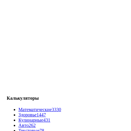
Калькуляторы
Математические
3330
Здоровье
1447
Кулинарные
431
Авто
262
Текстовые
78