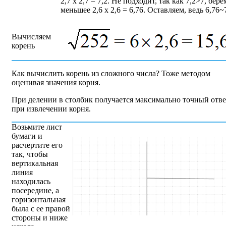
2,7 x 2,7 = 7,2. Не подходит, так как 7,2>7, бере
меньшее 2,6 x 2,6 = 6,76. Оставляем, ведь 6,76~
Вычисляем
корень
Как вычислить корень из сложного числа? Тоже методом
оценивая значения корня.
При делении в столбик получается максимально точный отве
при извлечении корня.
Возьмите лист
бумаги и
расчертите его
так, чтобы
вертикальная
линия
находилась
посередине, а
горизонтальная
была с ее правой
стороны и ниже