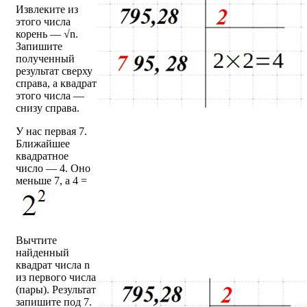
Извлеките из
этого числа
корень — √n.
Запишите
полученный
результат сверху
справа, а квадрат
этого числа —
снизу справа.
У нас первая 7.
Ближайшее
квадратное
число — 4. Оно
меньше 7, а 4 =
Вычтите
найденный
квадрат числа n
из первого числа
(пары). Результат
запишите под 7.