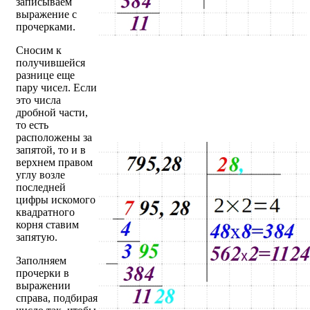
записываем
выражение с
прочерками.
Сносим к
получившейся
разнице еще
пару чисел. Если
это числа
дробной части,
то есть
расположены за
запятой, то и в
верхнем правом
углу возле
последней
цифры искомого
квадратного
корня ставим
запятую.
Заполняем
прочерки в
выражении
справа, подбирая