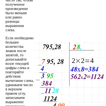
число так, чтобы
полученное
произведение
было меньше
или равно
разницы
выражения
слева.
Если необходимо
большее
количества
знаков после
запятой, то
дописывайте
возле текущей
цифры слева и
повторяйте
действия:
вычитание слева,
удваиваем число
в верхнем
правом углу,
записываем
выражение