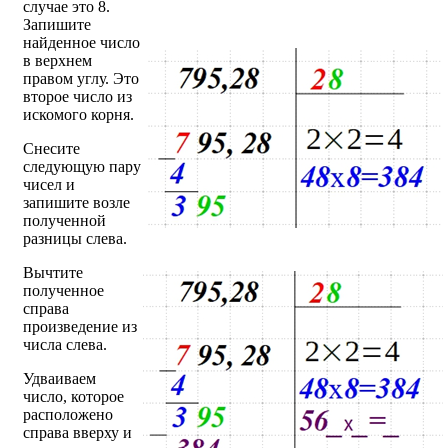
случае это 8.
Запишите
найденное число
в верхнем
правом углу. Это
второе число из
искомого корня.
Снесите
следующую пару
чисел и
запишите возле
полученной
разницы слева.
Вычтите
полученное
справа
произведение из
числа слева.
Удваиваем
число, которое
расположено
справа вверху и