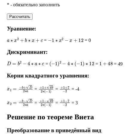
* - обязательно заполнить
Рассчитать
Уравнение:
a
∗
x
2
+
b
∗
x
+
c
−
1
∗
x
2
−
x
+
12
=
= 0
Дискриминант:
D
=
b
2
−
4
∗
a
∗
c
(
−
1
)
2
−
4
∗
(
−
1
)
∗
12
1
+
48
=
=
= 49
Корни квадратного уравнения:
x
1
=
−
b
+
D
2
∗
a
+
1
+
49
2
∗
(
+
−
1
1
+
)
7
−
2
=
=
= -4
x
2
=
−
b
−
D
2
∗
a
+
1
−
49
2
∗
(
+
−
1
1
−
)
7
−
2
=
=
= 3
Решение по теореме Виета
Преобразование в приведённый вид