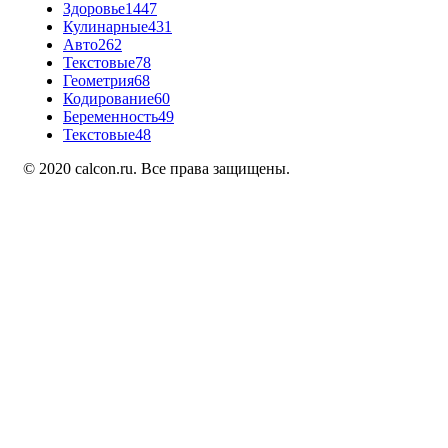
Здоровье
1447
Кулинарные
431
Авто
262
Текстовые
78
Геометрия
68
Кодирование
60
Беременность
49
Текстовые
48
© 2020 calcon.ru. Все права защищены.