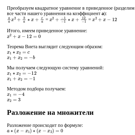
Преобразуем квадратное уравнение в приведенное (разделим
все части нашего уравнения на коэффициент
a
):
a
a
x
2
+
b
a
∗
x
+
c
a
x
−
2
1
+
−
1
∗
x
+
12
−
1
x
2
+
x
−
12
=
=
Итого, имеем приведенное уравнение:
x
2
+
x
−
12
=
0
Теорема Виета выглядит следующим образом:
x
1
∗
x
2
=
c
x
1
+
x
2
=
−
b
Мы получаем следующую систему уравнений:
x
1
∗
x
2
=
−
12
x
1
+
x
2
=
−
1
Методом подбора получаем:
x
1
=
−
4
x
2
=
3
Разложение на множители
Разложение происходит по формуле:
a
∗
(
x
−
x
1
)
∗
(
x
−
x
2
)
=
0