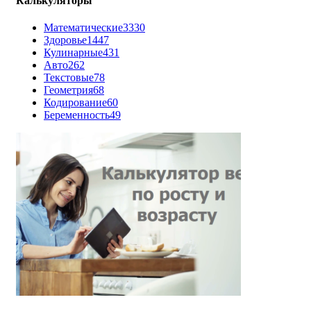
Калькуляторы
Математические
3330
Здоровье
1447
Кулинарные
431
Авто
262
Текстовые
78
Геометрия
68
Кодирование
60
Беременность
49