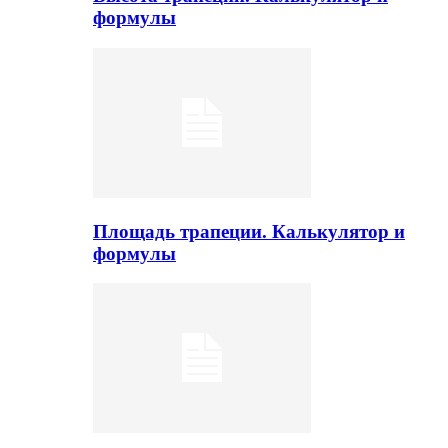
формулы
Площадь трапеции. Калькулятор и
формулы