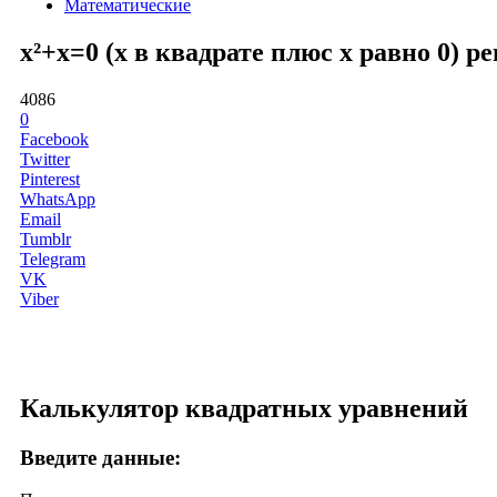
Математические
x²+x=0 (x в квадрате плюс x равно 0) 
4086
0
Facebook
Twitter
Pinterest
WhatsApp
Email
Tumblr
Telegram
VK
Viber
Калькулятор квадратных уравнений
Введите данные: