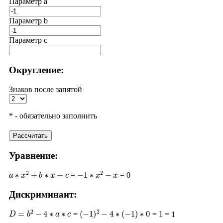
Параметр a
Параметр b
Параметр с
Округление:
Знаков после запятой
* - обязательно заполнить
Рассчитать
Уравнение:
a
∗
x
2
+
b
∗
x
+
c
−
1
∗
x
2
−
x
=
= 0
Дискриминант:
D
=
b
2
−
4
∗
a
∗
c
(
−
1
)
2
−
4
∗
(
−
1
)
∗
0
1
=
=
= 1