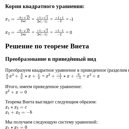
Корни квадратного уравнения:
x
1
=
−
b
+
D
2
∗
a
+
1
+
1
2
∗
(
+
−
1
1
+
)
1
−
2
=
=
= -1
x
2
=
−
b
−
D
2
∗
a
+
1
−
1
2
∗
(
+
−
1
1
−
)
1
−
2
=
=
= 0
Решение по теореме Виета
Преобразование в приведённый вид
Преобразуем квадратное уравнение в приведенное (разделим
a
a
x
2
+
b
a
∗
x
+
c
a
x
−
2
1
+
−
1
∗
x
+
0
−
1
x
2
+
x
=
=
Итого, имеем приведенное уравнение:
x
2
+
x
=
0
Теорема Виета выглядит следующим образом:
x
1
∗
x
2
=
c
x
1
+
x
2
=
−
b
Мы получаем следующую систему уравнений:
x
1
∗
x
2
=
0