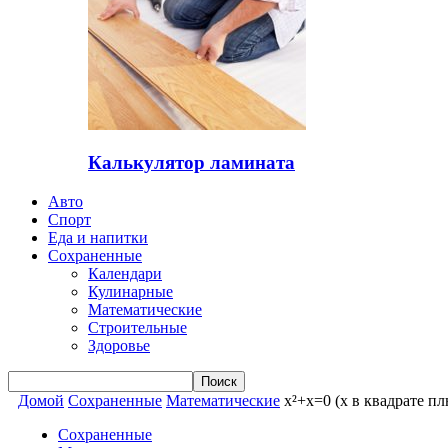
Калькулятор ламината
Авто
Спорт
Еда и напитки
Сохраненные
Календари
Кулинарные
Математические
Строительные
Здоровье
Домой
Сохраненные
Математические
x²+x=0 (x в квадрате пл
Сохраненные