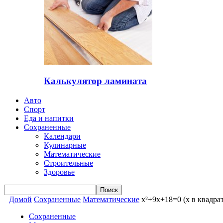
Калькулятор ламината
Авто
Спорт
Еда и напитки
Сохраненные
Календари
Кулинарные
Математические
Строительные
Здоровье
Домой
Сохраненные
Математические
x²+9x+18=0 (x в квадра
Сохраненные