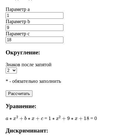
Параметр a
Параметр b
Параметр с
Округление:
Знаков после запятой
* - обязательно заполнить
Рассчитать
Уравнение:
a
∗
x
2
+
b
∗
x
+
c
1
∗
x
2
+
9
∗
x
+
18
=
= 0
Дискриминант:
D
=
b
2
−
4
∗
a
∗
c
9
2
−
4
∗
18
81
−
72