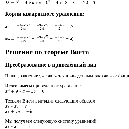
=
=
= 9
Корни квадратного уравнения:
x
1
=
−
b
+
D
2
∗
a
−
9
+
9
2
∗
1
−
9
+
3
2
=
=
= -3
x
2
=
−
b
−
D
2
∗
a
−
9
−
9
2
∗
1
−
9
−
3
2
=
=
= -6
Решение по теореме Виета
Преобразование в приведённый вид
Наше уравнение уже является приведенным так как коэффиц
Итого, имеем приведенное уравнение:
x
2
+
9
∗
x
+
18
=
0
Теорема Виета выглядит следующим образом:
x
1
∗
x
2
=
c
x
1
+
x
2
=
−
b
Мы получаем следующую систему уравнений:
x
1
∗
x
2
=
18
x
1
+
x
2
=
−
9