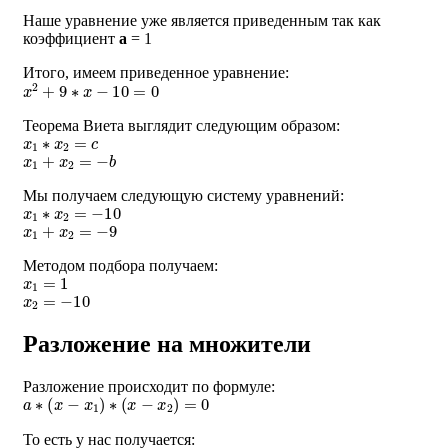
Наше уравнение уже является приведенным так как
коэффициент
a
= 1
Итого, имеем приведенное уравнение:
x
2
+
9
∗
x
−
10
=
0
Теорема Виета выглядит следующим образом:
x
1
∗
x
2
=
c
x
1
+
x
2
=
−
b
Мы получаем следующую систему уравнений:
x
1
∗
x
2
=
−
10
x
1
+
x
2
=
−
9
Методом подбора получаем:
x
1
=
1
x
2
=
−
10
Разложение на множители
Разложение происходит по формуле:
a
∗
(
x
−
x
1
)
∗
(
x
−
x
2
)
=
0
То есть у нас получается: