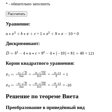
* - обязательно заполнить
Рассчитать
Уравнение:
a
∗
x
2
+
b
∗
x
+
c
1
∗
x
2
+
9
∗
x
−
10
=
= 0
Дискриминант:
D
=
b
2
−
4
∗
a
∗
c
9
2
−
4
∗
(
−
10
)
81
+
40
=
=
= 121
Корни квадратного уравнения:
x
1
=
−
b
+
D
2
∗
a
−
9
+
121
2
∗
−
1
9
+
11
2
=
=
= 1
x
2
=
−
b
−
D
2
∗
a
−
9
−
121
2
∗
−
1
9
−
11
2
=
=
= -10
Решение по теореме Виета
Преобразование в приведённый вид