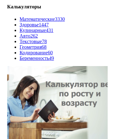
Калькуляторы
Математические
3330
Здоровье
1447
Кулинарные
431
Авто
262
Текстовые
78
Геометрия
68
Кодирование
60
Беременность
49