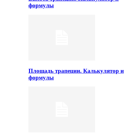
формулы
Площадь трапеции. Калькулятор и
формулы