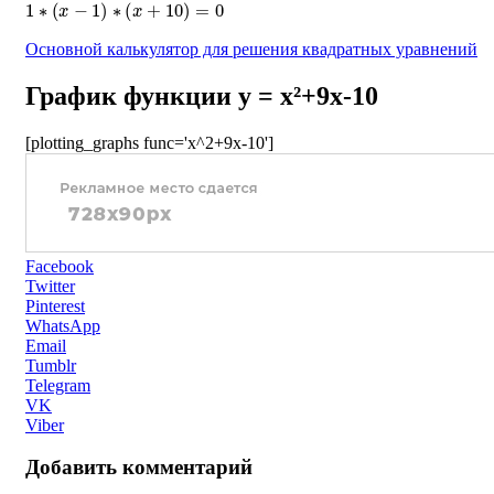
1
∗
(
x
−
1
)
∗
(
x
+
10
)
=
0
Основной калькулятор для решения квадратных уравнений
График функции y = x²+9x-10
[plotting_graphs func='x^2+9x-10']
Facebook
Twitter
Pinterest
WhatsApp
Email
Tumblr
Telegram
VK
Viber
Добавить комментарий