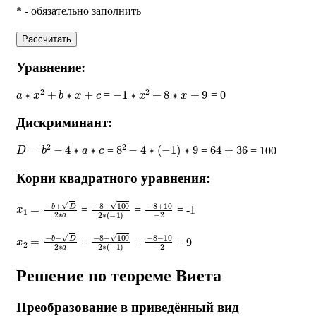
* - обязательно заполнить
Рассчитать
Уравнение:
a
∗
x
2
+
b
∗
x
+
c
−
1
∗
x
2
+
8
∗
x
+
9
=
= 0
Дискриминант:
D
=
b
2
−
4
∗
a
∗
c
8
2
−
4
∗
(
−
1
)
∗
9
64
+
36
=
=
= 100
Корни квадратного уравнения:
x
1
=
−
b
+
D
2
∗
a
−
8
+
100
2
∗
−
(
−
8
1
+
)
10
−
2
=
=
= -1
x
2
=
−
b
−
D
2
∗
a
−
8
−
100
2
∗
−
(
−
8
1
−
)
10
−
2
=
=
= 9
Решение по теореме Виета
Преобразование в приведённый вид