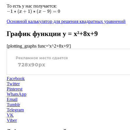
То есть у нас получается:
−
1
∗
(
x
+
1
)
∗
(
x
−
9
)
=
0
Основной калькулятор для решения квадратных уравнений
График функции y = x²+8x+9
[plotting_graphs func='x^2+8x+9']
Facebook
Twitter
Pinterest
WhatsApp
Email
Tumblr
Telegram
VK
Viber