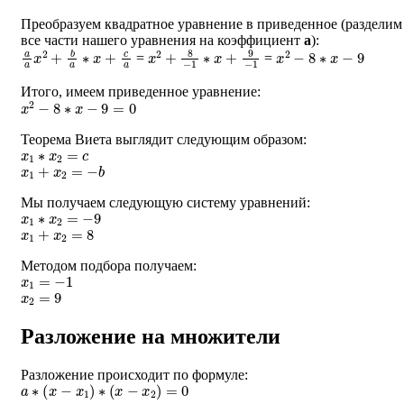
Преобразуем квадратное уравнение в приведенное (разделим
все части нашего уравнения на коэффициент
a
):
a
a
x
2
+
b
a
∗
x
+
c
a
x
2
+
8
−
1
∗
x
+
9
−
1
x
2
−
8
∗
x
−
9
=
=
Итого, имеем приведенное уравнение:
x
2
−
8
∗
x
−
9
=
0
Теорема Виета выглядит следующим образом:
x
1
∗
x
2
=
c
x
1
+
x
2
=
−
b
Мы получаем следующую систему уравнений:
x
1
∗
x
2
=
−
9
x
1
+
x
2
=
8
Методом подбора получаем:
x
1
=
−
1
x
2
=
9
Разложение на множители
Разложение происходит по формуле:
a
∗
(
x
−
x
1
)
∗
(
x
−
x
2
)
=
0