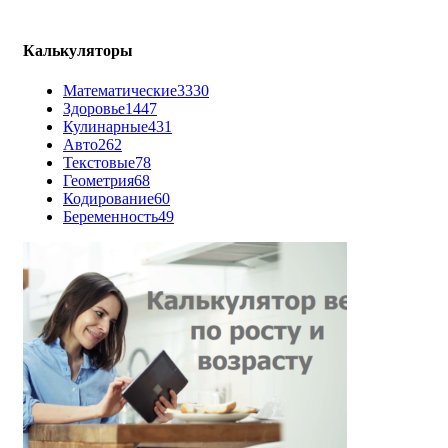
Калькуляторы
Математические
3330
Здоровье
1447
Кулинарные
431
Авто
262
Текстовые
78
Геометрия
68
Кодирование
60
Беременность
49