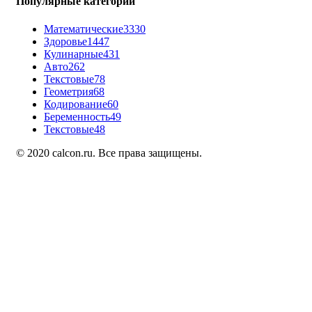
Популярные категории
Математические
3330
Здоровье
1447
Кулинарные
431
Авто
262
Текстовые
78
Геометрия
68
Кодирование
60
Беременность
49
Текстовые
48
© 2020 calcon.ru. Все права защищены.