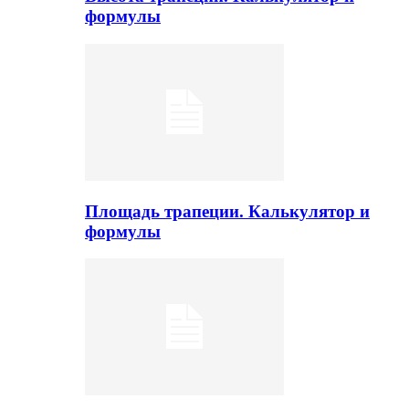
формулы
Площадь трапеции. Калькулятор и
формулы