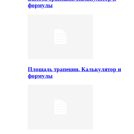
формулы
Площадь трапеции. Калькулятор и
формулы