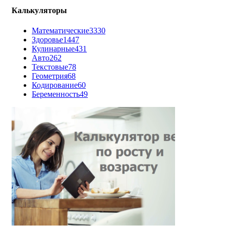
Калькуляторы
Математические
3330
Здоровье
1447
Кулинарные
431
Авто
262
Текстовые
78
Геометрия
68
Кодирование
60
Беременность
49