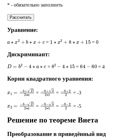
* - обязательно заполнить
Рассчитать
Уравнение:
a
∗
x
2
+
b
∗
x
+
c
1
∗
x
2
+
8
∗
x
+
15
=
= 0
Дискриминант:
D
=
b
2
−
4
∗
a
∗
c
8
2
−
4
∗
15
64
−
60
=
=
= 4
Корни квадратного уравнения:
x
1
=
−
b
+
D
2
∗
a
−
8
+
4
2
∗
1
−
8
+
2
2
=
=
= -3
x
2
=
−
b
−
D
2
∗
a
−
8
−
4
2
∗
1
−
8
−
2
2
=
=
= -5
Решение по теореме Виета
Преобразование в приведённый вид