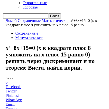
Строительные
Здоровье
Домой
Сохраненные
Математические
x²+8x+15=0 (x в
квадрате плюс 8 умножить на x плюс 15 равно...
Сохраненные
Математические
x²+8x+15=0 (x в квадрате плюс 8
умножить на x плюс 15 равно 0)
решить через дискриминант и по
теореме Виета, найти корни.
5727
0
Facebook
Twitter
Pinterest
WhatsApp
Email
Tumblr