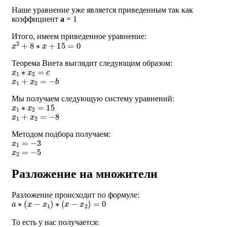
Наше уравнение уже является приведенным так как
коэффициент
a
= 1
Итого, имеем приведенное уравнение:
x
2
+
8
∗
x
+
15
=
0
Теорема Виета выглядит следующим образом:
x
1
∗
x
2
=
c
x
1
+
x
2
=
−
b
Мы получаем следующую систему уравнений:
x
1
∗
x
2
=
15
x
1
+
x
2
=
−
8
Методом подбора получаем:
x
1
=
−
3
x
2
=
−
5
Разложение на множители
Разложение происходит по формуле:
a
∗
(
x
−
x
1
)
∗
(
x
−
x
2
)
=
0
То есть у нас получается:
1
∗
(
x
+
3
)
∗
(
x
+
5
)
=
0