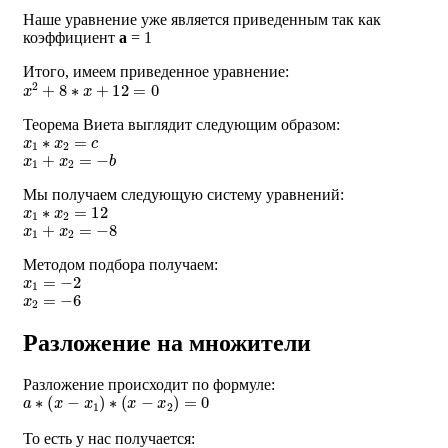
Наше уравнение уже является приведенным так как
коэффициент
a
= 1
Итого, имеем приведенное уравнение:
x
2
+
8
∗
x
+
12
=
0
Теорема Виета выглядит следующим образом:
x
1
∗
x
2
=
c
x
1
+
x
2
=
−
b
Мы получаем следующую систему уравнений:
x
1
∗
x
2
=
12
x
1
+
x
2
=
−
8
Методом подбора получаем:
x
1
=
−
2
x
2
=
−
6
Разложение на множители
Разложение происходит по формуле:
a
∗
(
x
−
x
1
)
∗
(
x
−
x
2
)
=
0
То есть у нас получается:
1
∗
(
x
+
2
)
∗
(
x
+
6
)
=
0