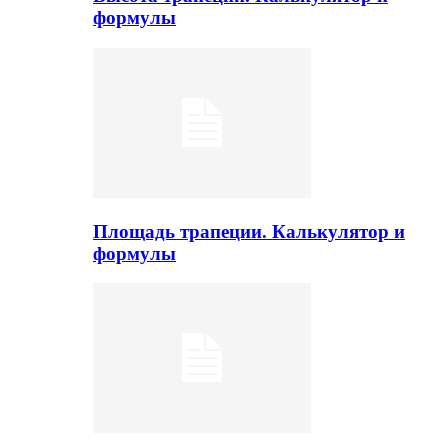
формулы
Площадь трапеции. Калькулятор и
формулы