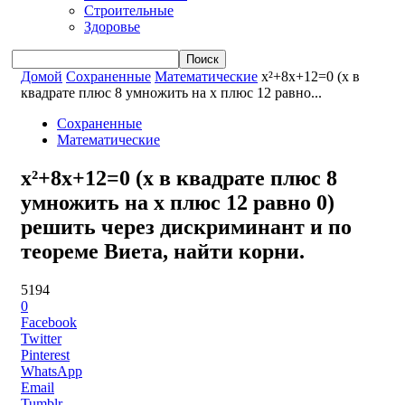
Строительные
Здоровье
Домой
Сохраненные
Математические
x²+8x+12=0 (x в
квадрате плюс 8 умножить на x плюс 12 равно...
Сохраненные
Математические
x²+8x+12=0 (x в квадрате плюс 8
умножить на x плюс 12 равно 0)
решить через дискриминант и по
теореме Виета, найти корни.
5194
0
Facebook
Twitter
Pinterest
WhatsApp
Email
Tumblr