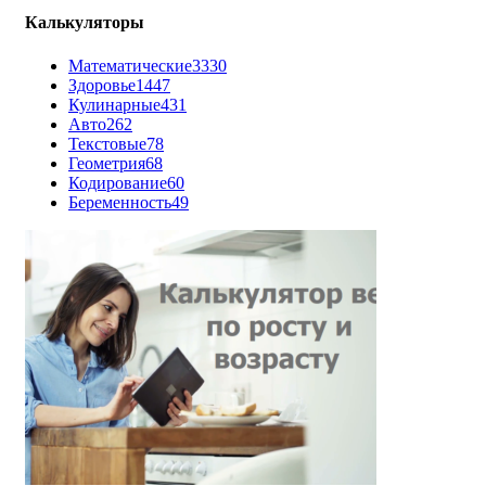
Калькуляторы
Математические
3330
Здоровье
1447
Кулинарные
431
Авто
262
Текстовые
78
Геометрия
68
Кодирование
60
Беременность
49