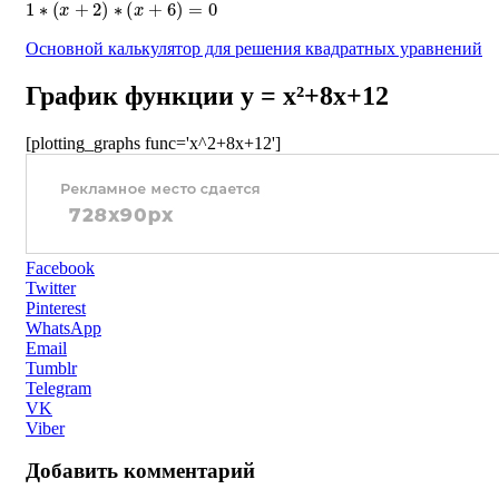
Основной калькулятор для решения квадратных уравнений
График функции y = x²+8x+12
[plotting_graphs func='x^2+8x+12']
Facebook
Twitter
Pinterest
WhatsApp
Email
Tumblr
Telegram
VK
Viber
Добавить комментарий