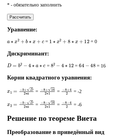
* - обязательно заполнить
Рассчитать
Уравнение:
a
∗
x
2
+
b
∗
x
+
c
1
∗
x
2
+
8
∗
x
+
12
=
= 0
Дискриминант:
D
=
b
2
−
4
∗
a
∗
c
8
2
−
4
∗
12
64
−
48
=
=
= 16
Корни квадратного уравнения:
x
1
=
−
b
+
D
2
∗
a
−
8
+
16
2
∗
1
−
8
+
4
2
=
=
= -2
x
2
=
−
b
−
D
2
∗
a
−
8
−
16
2
∗
1
−
8
−
4
2
=
=
= -6
Решение по теореме Виета
Преобразование в приведённый вид