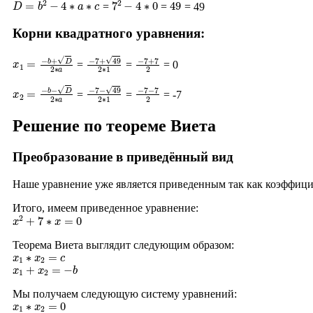
=
=
= 49
Корни квадратного уравнения:
x
1
=
−
b
+
D
2
∗
a
−
7
+
49
2
∗
1
−
7
+
7
2
=
=
= 0
x
2
=
−
b
−
D
2
∗
a
−
7
−
49
2
∗
1
−
7
−
7
2
=
=
= -7
Решение по теореме Виета
Преобразование в приведённый вид
Наше уравнение уже является приведенным так как коэффиц
Итого, имеем приведенное уравнение:
x
2
+
7
∗
x
=
0
Теорема Виета выглядит следующим образом:
x
1
∗
x
2
=
c
x
1
+
x
2
=
−
b
Мы получаем следующую систему уравнений:
x
1
∗
x
2
=
0
x
1
+
x
2
=
−
7