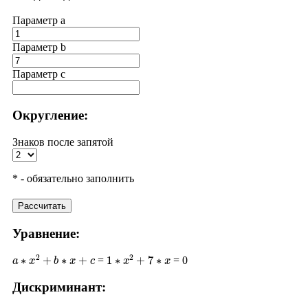
Параметр a
Параметр b
Параметр с
Округление:
Знаков после запятой
* - обязательно заполнить
Рассчитать
Уравнение:
a
∗
x
2
+
b
∗
x
+
c
1
∗
x
2
+
7
∗
x
=
= 0
Дискриминант:
D
=
b
2
−
4
∗
a
∗
c
7
2
−
4
∗
0
49