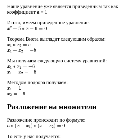
Наше уравнение уже является приведенным так как
коэффициент
a
= 1
Итого, имеем приведенное уравнение:
x
2
+
5
∗
x
−
6
=
0
Теорема Виета выглядит следующим образом:
x
1
∗
x
2
=
c
x
1
+
x
2
=
−
b
Мы получаем следующую систему уравнений:
x
1
∗
x
2
=
−
6
x
1
+
x
2
=
−
5
Методом подбора получаем:
x
1
=
1
x
2
=
−
6
Разложение на множители
Разложение происходит по формуле:
a
∗
(
x
−
x
1
)
∗
(
x
−
x
2
)
=
0
То есть у нас получается: