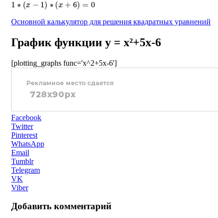
1
∗
(
x
−
1
)
∗
(
x
+
6
)
=
0
Основной калькулятор для решения квадратных уравнений
График функции y = x²+5x-6
[plotting_graphs func='x^2+5x-6']
Facebook
Twitter
Pinterest
WhatsApp
Email
Tumblr
Telegram
VK
Viber
Добавить комментарий