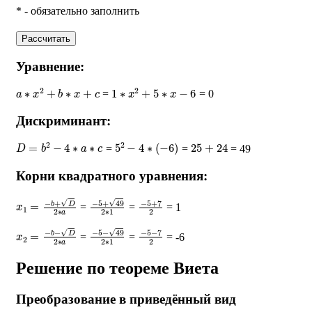
* - обязательно заполнить
Рассчитать
Уравнение:
a
∗
x
2
+
b
∗
x
+
c
1
∗
x
2
+
5
∗
x
−
6
=
= 0
Дискриминант:
D
=
b
2
−
4
∗
a
∗
c
5
2
−
4
∗
(
−
6
)
25
+
24
=
=
= 49
Корни квадратного уравнения:
x
1
=
−
b
+
D
2
∗
a
−
5
+
49
2
∗
1
−
5
+
7
2
=
=
= 1
x
2
=
−
b
−
D
2
∗
a
−
5
−
49
2
∗
1
−
5
−
7
2
=
=
= -6
Решение по теореме Виета
Преобразование в приведённый вид