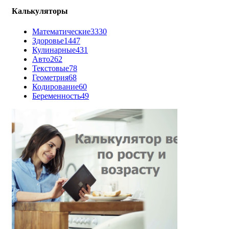
Калькуляторы
Математические
3330
Здоровье
1447
Кулинарные
431
Авто
262
Текстовые
78
Геометрия
68
Кодирование
60
Беременность
49