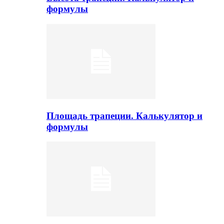
формулы
Площадь трапеции. Калькулятор и
формулы