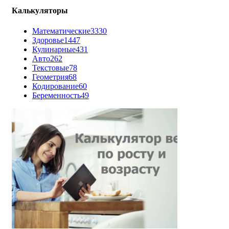
Калькуляторы
Математические
3330
Здоровье
1447
Кулинарные
431
Авто
262
Текстовые
78
Геометрия
68
Кодирование
60
Беременность
49