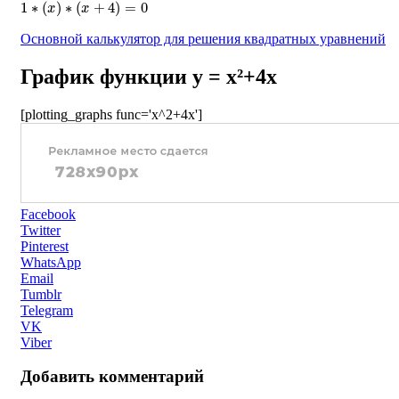
Основной калькулятор для решения квадратных уравнений
График функции y = x²+4x
[plotting_graphs func='x^2+4x']
Facebook
Twitter
Pinterest
WhatsApp
Email
Tumblr
Telegram
VK
Viber
Добавить комментарий