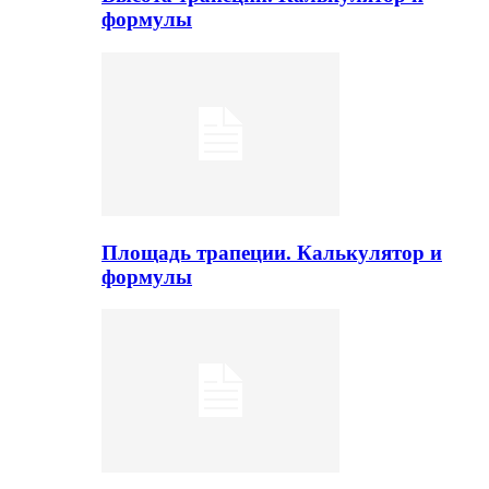
формулы
Площадь трапеции. Калькулятор и
формулы