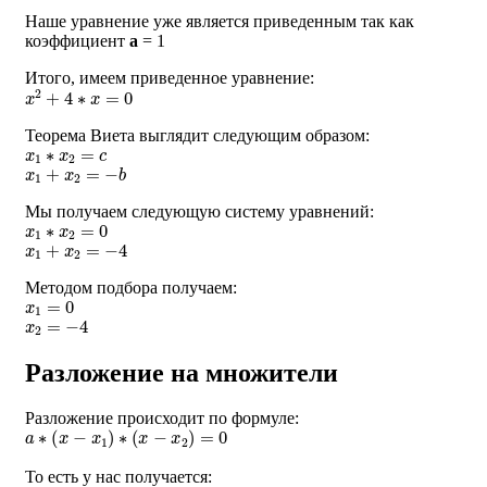
Наше уравнение уже является приведенным так как
коэффициент
a
= 1
Итого, имеем приведенное уравнение:
x
2
+
4
∗
x
=
0
Теорема Виета выглядит следующим образом:
x
1
∗
x
2
=
c
x
1
+
x
2
=
−
b
Мы получаем следующую систему уравнений:
x
1
∗
x
2
=
0
x
1
+
x
2
=
−
4
Методом подбора получаем:
x
1
=
0
x
2
=
−
4
Разложение на множители
Разложение происходит по формуле:
a
∗
(
x
−
x
1
)
∗
(
x
−
x
2
)
=
0
То есть у нас получается:
1
∗
(
x
)
∗
(
x
+
4
)
=
0