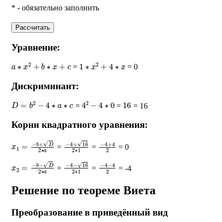
* - обязательно заполнить
Рассчитать
Уравнение:
a
∗
x
2
+
b
∗
x
+
c
1
∗
x
2
+
4
∗
x
=
= 0
Дискриминант:
D
=
b
2
−
4
∗
a
∗
c
4
2
−
4
∗
0
16
=
=
= 16
Корни квадратного уравнения:
x
1
=
−
b
+
D
2
∗
a
−
4
+
16
2
∗
1
−
4
+
4
2
=
=
= 0
x
2
=
−
b
−
D
2
∗
a
−
4
−
16
2
∗
1
−
4
−
4
2
=
=
= -4
Решение по теореме Виета
Преобразование в приведённый вид