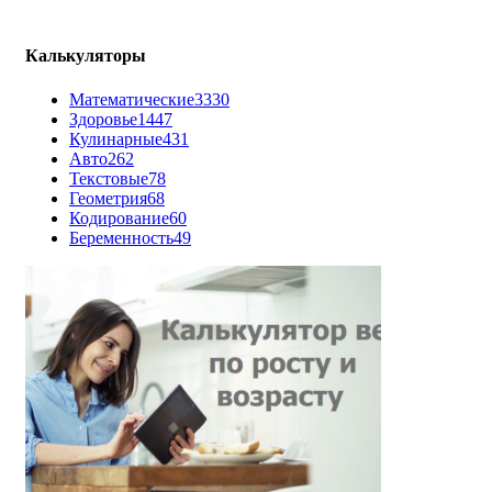
Калькуляторы
Математические
3330
Здоровье
1447
Кулинарные
431
Авто
262
Текстовые
78
Геометрия
68
Кодирование
60
Беременность
49