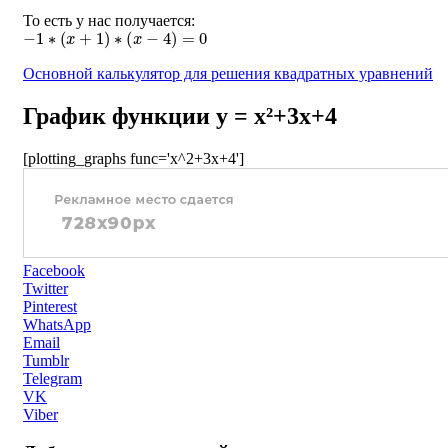
То есть у нас получается:
−
1
∗
(
x
+
1
)
∗
(
x
−
4
)
=
0
Основной калькулятор для решения квадратных уравнений
График функции y = x²+3x+4
[plotting_graphs func='x^2+3x+4']
Facebook
Twitter
Pinterest
WhatsApp
Email
Tumblr
Telegram
VK
Viber