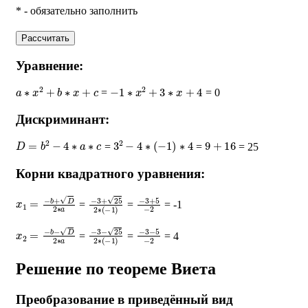
* - обязательно заполнить
Рассчитать
Уравнение:
a
∗
x
2
+
b
∗
x
+
c
−
1
∗
x
2
+
3
∗
x
+
4
=
= 0
Дискриминант:
D
=
b
2
−
4
∗
a
∗
c
3
2
−
4
∗
(
−
1
)
∗
4
9
+
16
=
=
= 25
Корни квадратного уравнения:
x
1
=
−
b
+
D
2
∗
a
−
3
+
25
2
∗
(
−
−
3
1
+
)
5
−
2
=
=
= -1
x
2
=
−
b
−
D
2
∗
a
−
3
−
25
2
∗
(
−
−
3
1
−
)
5
−
2
=
=
= 4
Решение по теореме Виета
Преобразование в приведённый вид