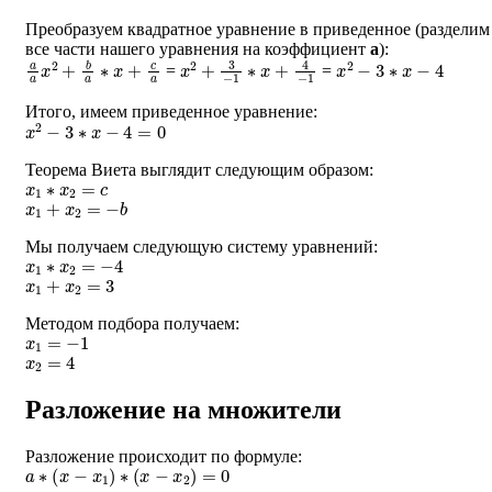
Преобразуем квадратное уравнение в приведенное (разделим
все части нашего уравнения на коэффициент
a
):
a
a
x
2
+
b
a
∗
x
+
c
a
x
2
+
3
−
1
∗
x
+
4
−
1
x
2
−
3
∗
x
−
4
=
=
Итого, имеем приведенное уравнение:
x
2
−
3
∗
x
−
4
=
0
Теорема Виета выглядит следующим образом:
x
1
∗
x
2
=
c
x
1
+
x
2
=
−
b
Мы получаем следующую систему уравнений:
x
1
∗
x
2
=
−
4
x
1
+
x
2
=
3
Методом подбора получаем:
x
1
=
−
1
x
2
=
4
Разложение на множители
Разложение происходит по формуле:
a
∗
(
x
−
x
1
)
∗
(
x
−
x
2
)
=
0