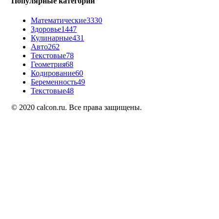
Популярные категории
Математические
3330
Здоровье
1447
Кулинарные
431
Авто
262
Текстовые
78
Геометрия
68
Кодирование
60
Беременность
49
Текстовые
48
© 2020 calcon.ru. Все права защищены.