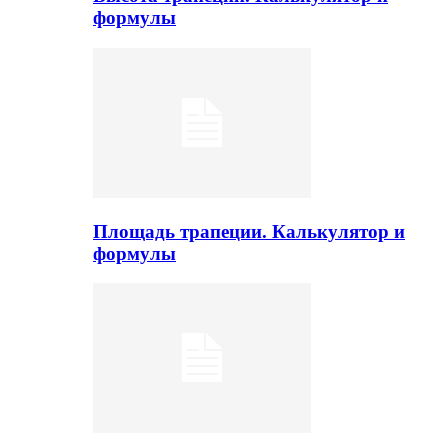
формулы
Площадь трапеции. Калькулятор и
формулы