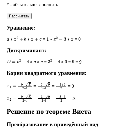
* - обязательно заполнить
Рассчитать
Уравнение:
a
∗
x
2
+
b
∗
x
+
c
1
∗
x
2
+
3
∗
x
=
= 0
Дискриминант:
D
=
b
2
−
4
∗
a
∗
c
3
2
−
4
∗
0
9
=
=
= 9
Корни квадратного уравнения:
x
1
=
−
b
+
D
2
∗
a
−
3
+
9
2
∗
1
−
3
+
3
2
=
=
= 0
x
2
=
−
b
−
D
2
∗
a
−
3
−
9
2
∗
1
−
3
−
3
2
=
=
= -3
Решение по теореме Виета
Преобразование в приведённый вид