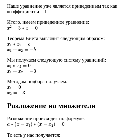
Наше уравнение уже является приведенным так как
коэффициент
a
= 1
Итого, имеем приведенное уравнение:
x
2
+
3
∗
x
=
0
Теорема Виета выглядит следующим образом:
x
1
∗
x
2
=
c
x
1
+
x
2
=
−
b
Мы получаем следующую систему уравнений:
x
1
∗
x
2
=
0
x
1
+
x
2
=
−
3
Методом подбора получаем:
x
1
=
0
x
2
=
−
3
Разложение на множители
Разложение происходит по формуле:
a
∗
(
x
−
x
1
)
∗
(
x
−
x
2
)
=
0
То есть у нас получается:
1
∗
(
x
)
∗
(
x
+
3
)
=
0