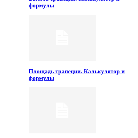
формулы
Площадь трапеции. Калькулятор и
формулы