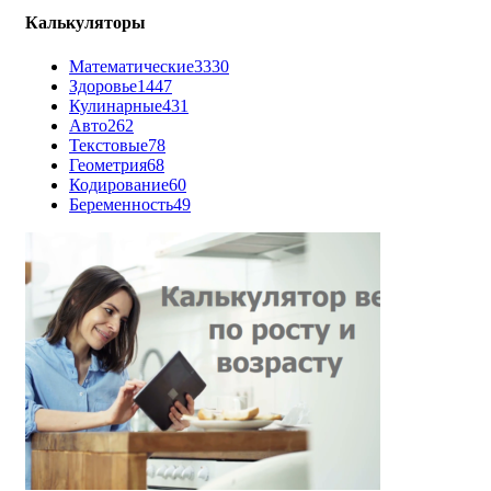
Калькуляторы
Математические
3330
Здоровье
1447
Кулинарные
431
Авто
262
Текстовые
78
Геометрия
68
Кодирование
60
Беременность
49