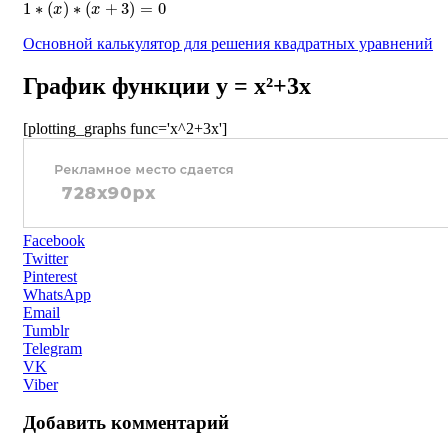
Основной калькулятор для решения квадратных уравнений
График функции y = x²+3x
[plotting_graphs func='x^2+3x']
Facebook
Twitter
Pinterest
WhatsApp
Email
Tumblr
Telegram
VK
Viber
Добавить комментарий