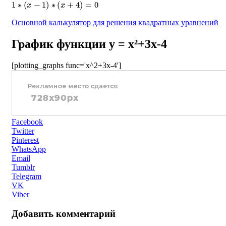
1
∗
(
x
−
1
)
∗
(
x
+
4
)
=
0
Основной калькулятор для решения квадратных уравнений
График функции y = x²+3x-4
[plotting_graphs func='x^2+3x-4']
Facebook
Twitter
Pinterest
WhatsApp
Email
Tumblr
Telegram
VK
Viber
Добавить комментарий