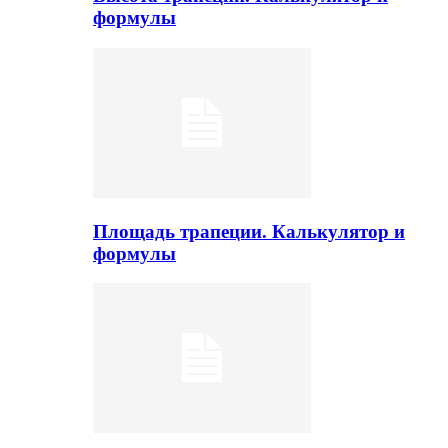
формулы
Площадь трапеции. Калькулятор и
формулы