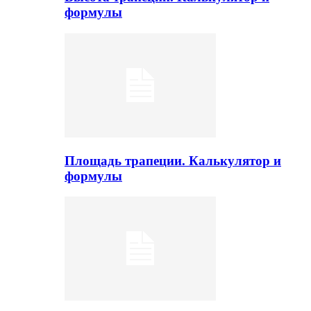
формулы
Площадь трапеции. Калькулятор и
формулы