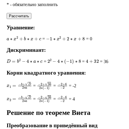
* - обязательно заполнить
Рассчитать
Уравнение:
a
∗
x
2
+
b
∗
x
+
c
−
1
∗
x
2
+
2
∗
x
+
8
=
= 0
Дискриминант:
D
=
b
2
−
4
∗
a
∗
c
2
2
−
4
∗
(
−
1
)
∗
8
4
+
32
=
=
= 36
Корни квадратного уравнения:
x
1
=
−
b
+
D
2
∗
a
−
2
+
36
2
∗
(
−
−
2
1
+
)
6
−
2
=
=
= -2
x
2
=
−
b
−
D
2
∗
a
−
2
−
36
2
∗
(
−
−
2
1
−
)
6
−
2
=
=
= 4
Решение по теореме Виета
Преобразование в приведённый вид