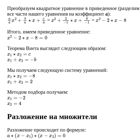
Преобразуем квадратное уравнение в приведенное (разделим
все части нашего уравнения на коэффициент
a
):
a
a
x
2
+
b
a
∗
x
+
c
a
x
2
+
2
−
1
∗
x
+
8
−
1
x
2
−
2
∗
x
−
8
=
=
Итого, имеем приведенное уравнение:
x
2
−
2
∗
x
−
8
=
0
Теорема Виета выглядит следующим образом:
x
1
∗
x
2
=
c
x
1
+
x
2
=
−
b
Мы получаем следующую систему уравнений:
x
1
∗
x
2
=
−
8
x
1
+
x
2
=
2
Методом подбора получаем:
x
1
=
−
2
x
2
=
4
Разложение на множители
Разложение происходит по формуле:
a
∗
(
x
−
x
1
)
∗
(
x
−
x
2
)
=
0