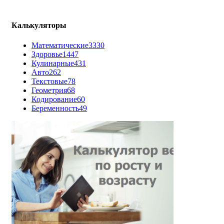
Калькуляторы
Математические
3330
Здоровье
1447
Кулинарные
431
Авто
262
Текстовые
78
Геометрия
68
Кодирование
60
Беременность
49