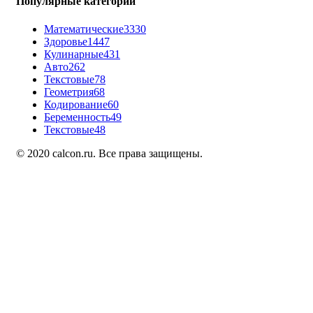
Популярные категории
Математические
3330
Здоровье
1447
Кулинарные
431
Авто
262
Текстовые
78
Геометрия
68
Кодирование
60
Беременность
49
Текстовые
48
© 2020 calcon.ru. Все права защищены.