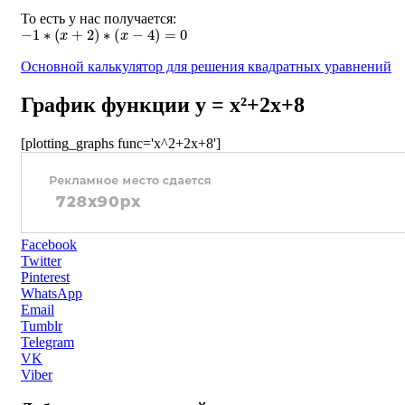
То есть у нас получается:
−
1
∗
(
x
+
2
)
∗
(
x
−
4
)
=
0
Основной калькулятор для решения квадратных уравнений
График функции y = x²+2x+8
[plotting_graphs func='x^2+2x+8']
Facebook
Twitter
Pinterest
WhatsApp
Email
Tumblr
Telegram
VK
Viber