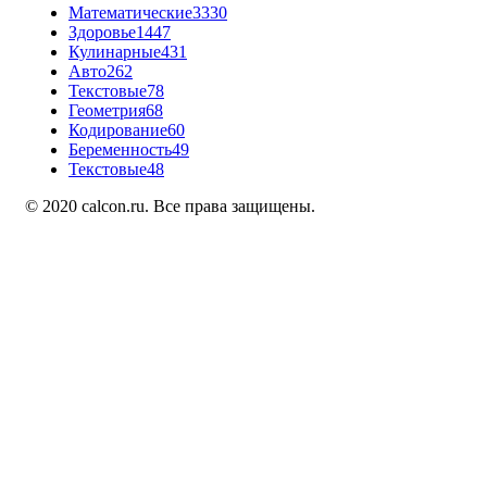
Математические
3330
Здоровье
1447
Кулинарные
431
Авто
262
Текстовые
78
Геометрия
68
Кодирование
60
Беременность
49
Текстовые
48
© 2020 calcon.ru. Все права защищены.