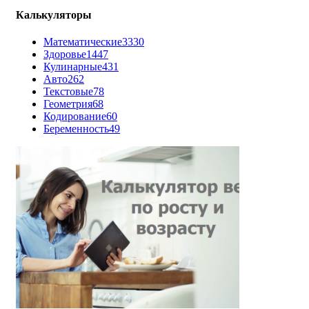
Калькуляторы
Математические
3330
Здоровье
1447
Кулинарные
431
Авто
262
Текстовые
78
Геометрия
68
Кодирование
60
Беременность
49