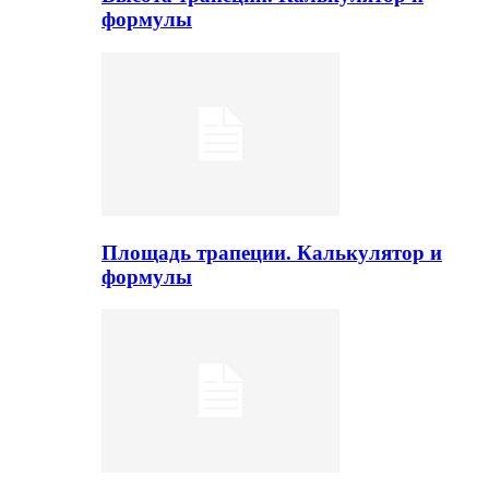
формулы
Площадь трапеции. Калькулятор и
формулы