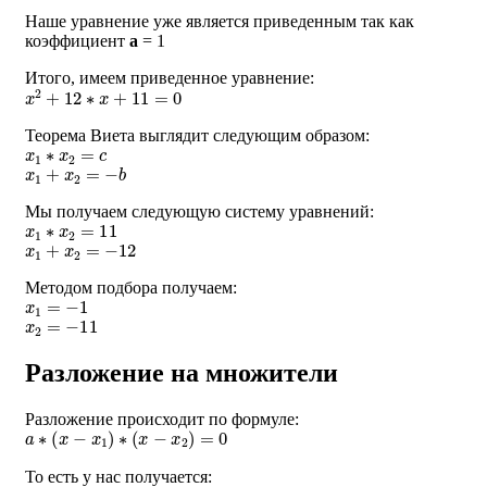
Наше уравнение уже является приведенным так как
коэффициент
a
= 1
Итого, имеем приведенное уравнение:
x
2
+
12
∗
x
+
11
=
0
Теорема Виета выглядит следующим образом:
x
1
∗
x
2
=
c
x
1
+
x
2
=
−
b
Мы получаем следующую систему уравнений:
x
1
∗
x
2
=
11
x
1
+
x
2
=
−
12
Методом подбора получаем:
x
1
=
−
1
x
2
=
−
11
Разложение на множители
Разложение происходит по формуле:
a
∗
(
x
−
x
1
)
∗
(
x
−
x
2
)
=
0
То есть у нас получается:
1
∗
(
x
+
1
)
∗
(
x
+
11
)
=
0