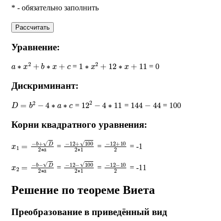
* - обязательно заполнить
Рассчитать
Уравнение:
a
∗
x
2
+
b
∗
x
+
c
1
∗
x
2
+
12
∗
x
+
11
=
= 0
Дискриминант:
D
=
b
2
−
4
∗
a
∗
c
12
2
−
4
∗
11
144
−
44
=
=
= 100
Корни квадратного уравнения:
x
1
=
−
b
+
D
2
∗
a
−
12
+
100
2
∗
−
1
12
+
10
2
=
=
= -1
x
2
=
−
b
−
D
2
∗
a
−
12
−
100
2
∗
−
1
12
−
10
2
=
=
= -11
Решение по теореме Виета
Преобразование в приведённый вид