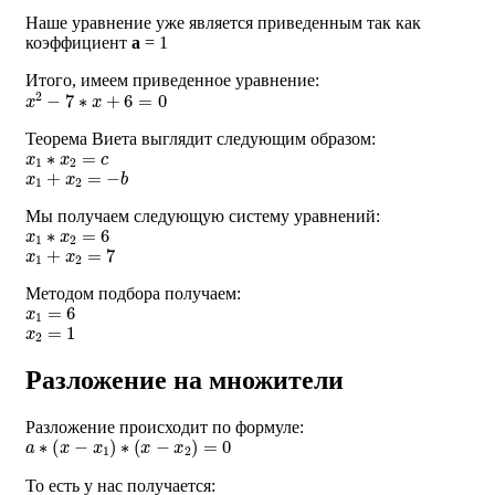
Наше уравнение уже является приведенным так как
коэффициент
a
= 1
Итого, имеем приведенное уравнение:
x
2
−
7
∗
x
+
6
=
0
Теорема Виета выглядит следующим образом:
x
1
∗
x
2
=
c
x
1
+
x
2
=
−
b
Мы получаем следующую систему уравнений:
x
1
∗
x
2
=
6
x
1
+
x
2
=
7
Методом подбора получаем:
x
1
=
6
x
2
=
1
Разложение на множители
Разложение происходит по формуле:
a
∗
(
x
−
x
1
)
∗
(
x
−
x
2
)
=
0
То есть у нас получается: