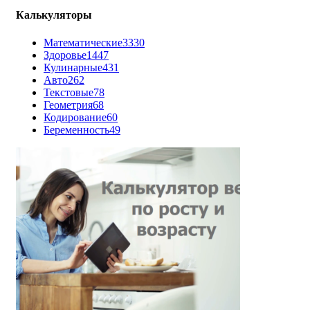
Калькуляторы
Математические
3330
Здоровье
1447
Кулинарные
431
Авто
262
Текстовые
78
Геометрия
68
Кодирование
60
Беременность
49