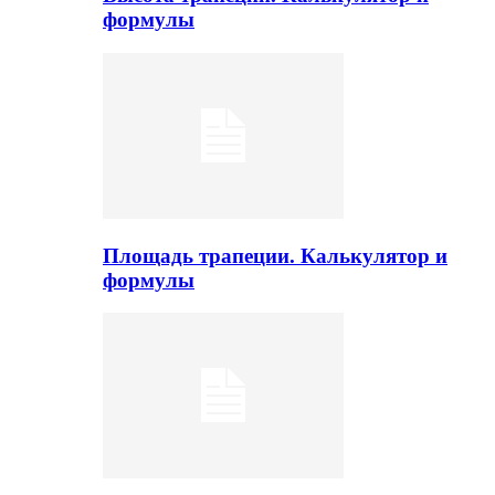
формулы
Площадь трапеции. Калькулятор и
формулы