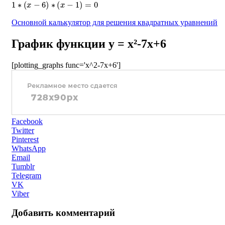
1
∗
(
x
−
6
)
∗
(
x
−
1
)
=
0
Основной калькулятор для решения квадратных уравнений
График функции y = x²-7x+6
[plotting_graphs func='x^2-7x+6']
Facebook
Twitter
Pinterest
WhatsApp
Email
Tumblr
Telegram
VK
Viber
Добавить комментарий