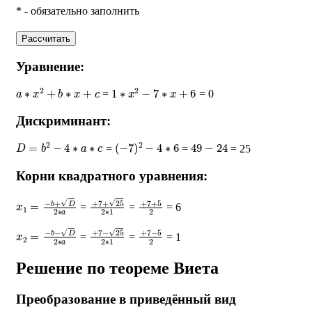
* - обязательно заполнить
Рассчитать
Уравнение:
a
∗
x
2
+
b
∗
x
+
c
1
∗
x
2
−
7
∗
x
+
6
=
= 0
Дискриминант:
D
=
b
2
−
4
∗
a
∗
c
(
−
7
)
2
−
4
∗
6
49
−
24
=
=
= 25
Корни квадратного уравнения:
x
1
=
−
b
+
D
2
∗
a
+
7
+
25
2
∗
1
+
7
+
5
2
=
=
= 6
x
2
=
−
b
−
D
2
∗
a
+
7
−
25
2
∗
1
+
7
−
5
2
=
=
= 1
Решение по теореме Виета
Преобразование в приведённый вид