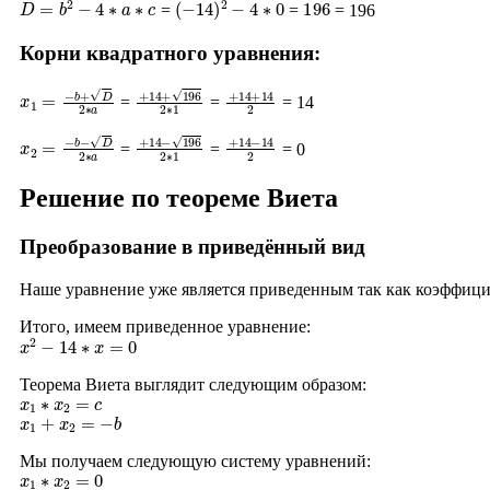
=
=
= 196
Корни квадратного уравнения:
x
1
=
−
b
+
D
2
∗
a
+
14
+
196
2
∗
+
1
14
+
14
2
=
=
= 14
x
2
=
−
b
−
D
2
∗
a
+
14
−
196
2
∗
+
1
14
−
14
2
=
=
= 0
Решение по теореме Виета
Преобразование в приведённый вид
Наше уравнение уже является приведенным так как коэффиц
Итого, имеем приведенное уравнение:
x
2
−
14
∗
x
=
0
Теорема Виета выглядит следующим образом:
x
1
∗
x
2
=
c
x
1
+
x
2
=
−
b
Мы получаем следующую систему уравнений:
x
1
∗
x
2
=
0