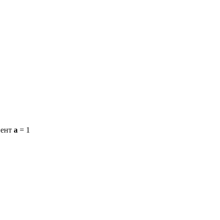
иент
a
= 1