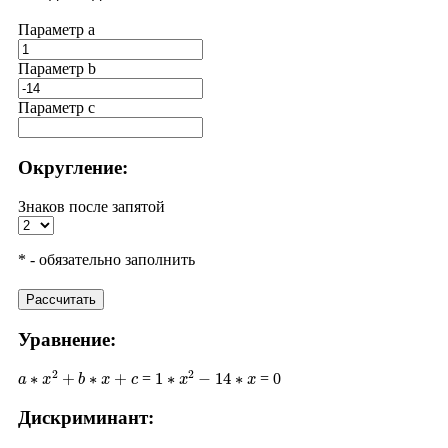
Параметр a
Параметр b
Параметр с
Округление:
Знаков после запятой
* - обязательно заполнить
Рассчитать
Уравнение:
a
∗
x
2
+
b
∗
x
+
c
1
∗
x
2
−
14
∗
x
=
= 0
Дискриминант:
D
=
b
2
−
4
∗
a
∗
c
(
−
14
)
2
−
4
∗
0
196