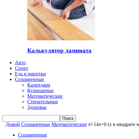
Калькулятор ламината
Авто
Спорт
Еда и напитки
Сохраненные
Календари
Кулинарные
Математические
Строительные
Здоровье
Домой
Сохраненные
Математические
x²-14x=0 (x в квадрате 
Сохраненные