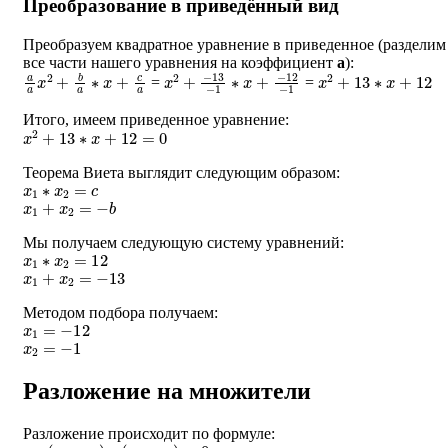
Преобразование в приведённый вид
Преобразуем квадратное уравнение в приведенное (разделим
все части нашего уравнения на коэффициент
a
):
a
a
x
2
+
b
a
∗
x
+
c
a
x
−
2
12
+
−
−
13
1
−
1
∗
x
+
x
2
+
13
∗
x
+
12
=
=
Итого, имеем приведенное уравнение:
x
2
+
13
∗
x
+
12
=
0
Теорема Виета выглядит следующим образом:
x
1
∗
x
2
=
c
x
1
+
x
2
=
−
b
Мы получаем следующую систему уравнений:
x
1
∗
x
2
=
12
x
1
+
x
2
=
−
13
Методом подбора получаем:
x
1
=
−
12
x
2
=
−
1
Разложение на множители
Разложение происходит по формуле:
a
∗
(
x
−
x
1
)
∗
(
x
−
x
2
)
=
0