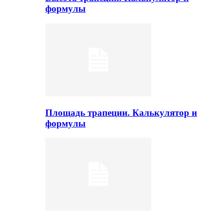
формулы
Площадь трапеции. Калькулятор и
формулы