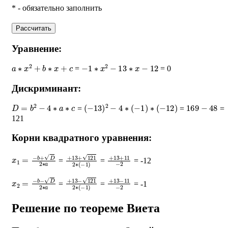
* - обязательно заполнить
Рассчитать
Уравнение:
a
∗
x
2
+
b
∗
x
+
c
−
1
∗
x
2
−
13
∗
x
−
12
=
= 0
Дискриминант:
D
=
b
2
−
4
∗
a
∗
c
(
−
13
)
2
−
4
∗
(
−
1
)
∗
(
−
12
)
169
−
48
=
=
=
121
Корни квадратного уравнения:
x
1
=
−
b
+
D
2
∗
a
+
13
+
121
2
∗
+
(
13
−
1
+
)
11
−
2
=
=
= -12
x
2
=
−
b
−
D
2
∗
a
+
13
−
121
2
∗
+
(
13
−
1
−
)
11
−
2
=
=
= -1
Решение по теореме Виета