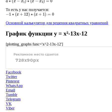
То есть у нас получается:
−
1
∗
(
x
+
12
)
∗
(
x
+
1
)
=
0
Основной калькулятор для решения квадратных уравнений
График функции y = x²-13x-12
[plotting_graphs func='x^2-13x-12']
Facebook
Twitter
Pinterest
WhatsApp
Email
Tumblr
Telegram
VK
Viber