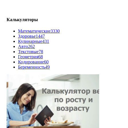
Калькуляторы
Математические
3330
Здоровье
1447
Кулинарные
431
Авто
262
Текстовые
78
Геометрия
68
Кодирование
60
Беременность
49