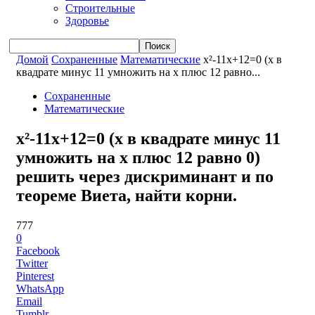
Строительные
Здоровье
Домой
Сохраненные
Математические
x²-11x+12=0 (x в
квадрате минус 11 умножить на x плюс 12 равно...
Сохраненные
Математические
x²-11x+12=0 (x в квадрате минус 11
умножить на x плюс 12 равно 0)
решить через дискриминант и по
теореме Виета, найти корни.
777
0
Facebook
Twitter
Pinterest
WhatsApp
Email
Tumblr