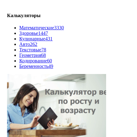
Калькуляторы
Математические
3330
Здоровье
1447
Кулинарные
431
Авто
262
Текстовые
78
Геометрия
68
Кодирование
60
Беременность
49