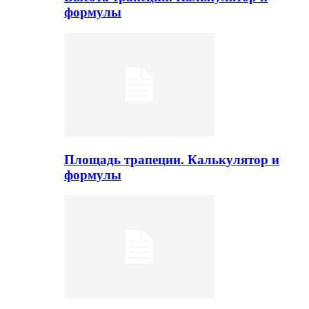
формулы
Площадь трапеции. Калькулятор и
формулы