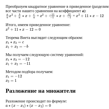
Преобразуем квадратное уравнение в приведенное (разделим
все части нашего уравнения на коэффициент
a
):
a
a
x
2
+
b
a
∗
x
+
c
a
x
−
2
11
+
−
1
∗
x
+
12
−
1
x
2
+
11
∗
x
−
12
=
=
Итого, имеем приведенное уравнение:
x
2
+
11
∗
x
−
12
=
0
Теорема Виета выглядит следующим образом:
x
1
∗
x
2
=
c
x
1
+
x
2
=
−
b
Мы получаем следующую систему уравнений:
x
1
∗
x
2
=
−
12
x
1
+
x
2
=
−
11
Методом подбора получаем:
x
1
=
−
12
x
2
=
1
Разложение на множители
Разложение происходит по формуле:
a
∗
(
x
−
x
1
)
∗
(
x
−
x
2
)
=
0