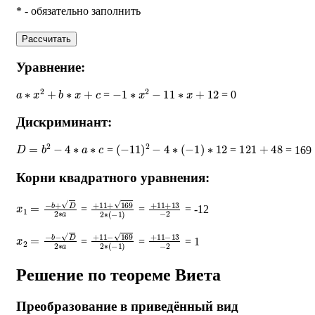
* - обязательно заполнить
Рассчитать
Уравнение:
a
∗
x
2
+
b
∗
x
+
c
−
1
∗
x
2
−
11
∗
x
+
12
=
= 0
Дискриминант:
D
=
b
2
−
4
∗
a
∗
c
(
−
11
)
2
−
4
∗
(
−
1
)
∗
12
121
+
48
=
=
= 169
Корни квадратного уравнения:
x
1
=
−
b
+
D
2
∗
a
+
11
+
169
2
∗
+
(
11
−
1
+
)
13
−
2
=
=
= -12
x
2
=
−
b
−
D
2
∗
a
+
11
−
169
2
∗
+
(
11
−
1
−
)
13
−
2
=
=
= 1
Решение по теореме Виета
Преобразование в приведённый вид