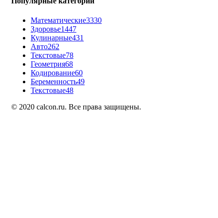
Популярные категории
Математические
3330
Здоровье
1447
Кулинарные
431
Авто
262
Текстовые
78
Геометрия
68
Кодирование
60
Беременность
49
Текстовые
48
© 2020 calcon.ru. Все права защищены.