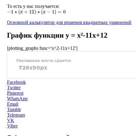
То есть у нас получается:
−
1
∗
(
x
+
12
)
∗
(
x
−
1
)
=
0
Основной калькулятор для решения квадратных уравнений
График функции y = x²-11x+12
[plotting_graphs func='x^2-11x+12']
Facebook
Twitter
Pinterest
WhatsApp
Email
Tumblr
Telegram
VK
Viber