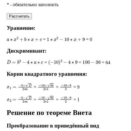
* - обязательно заполнить
Рассчитать
Уравнение:
a
∗
x
2
+
b
∗
x
+
c
1
∗
x
2
−
10
∗
x
+
9
=
= 0
Дискриминант:
D
=
b
2
−
4
∗
a
∗
c
(
−
10
)
2
−
4
∗
9
100
−
36
=
=
= 64
Корни квадратного уравнения:
x
1
=
−
b
+
D
2
∗
a
+
10
+
64
2
∗
+
1
10
+
8
2
=
=
= 9
x
2
=
−
b
−
D
2
∗
a
+
10
−
64
2
∗
+
1
10
−
8
2
=
=
= 1
Решение по теореме Виета
Преобразование в приведённый вид