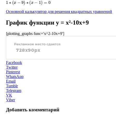
1
∗
(
x
−
9
)
∗
(
x
−
1
)
=
0
Основной калькулятор для решения квадратных уравнений
График функции y = x²-10x+9
[plotting_graphs func='x^2-10x+9']
Facebook
Twitter
Pinterest
WhatsApp
Email
Tumblr
Telegram
VK
Viber
Добавить комментарий