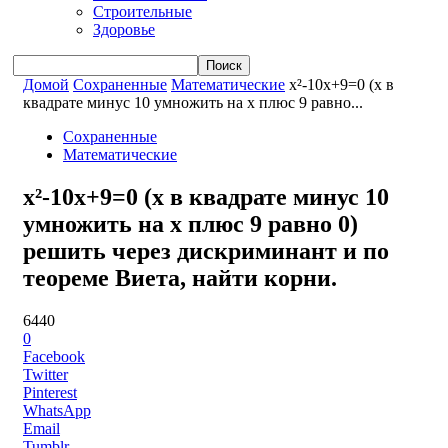
Строительные
Здоровье
Домой
Сохраненные
Математические
x²-10x+9=0 (x в
квадрате минус 10 умножить на x плюс 9 равно...
Сохраненные
Математические
x²-10x+9=0 (x в квадрате минус 10
умножить на x плюс 9 равно 0)
решить через дискриминант и по
теореме Виета, найти корни.
6440
0
Facebook
Twitter
Pinterest
WhatsApp
Email
Tumblr