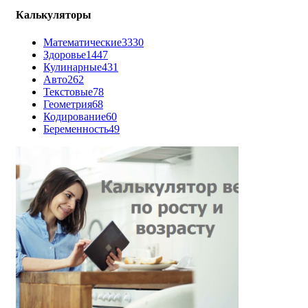
Калькуляторы
Математические
3330
Здоровье
1447
Кулинарные
431
Авто
262
Текстовые
78
Геометрия
68
Кодирование
60
Беременность
49