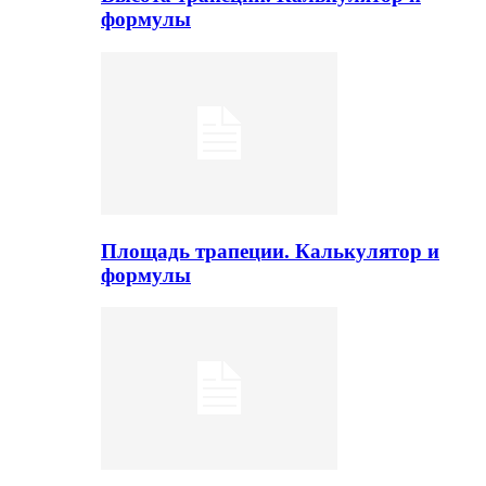
формулы
Площадь трапеции. Калькулятор и
формулы