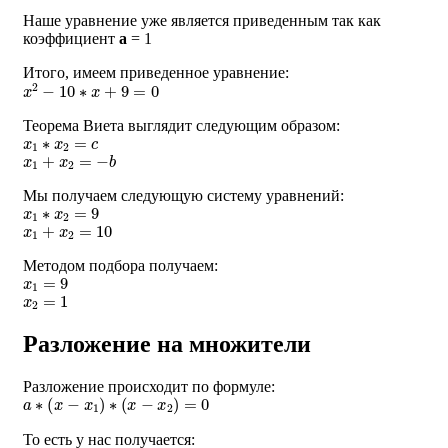
Наше уравнение уже является приведенным так как
коэффициент
a
= 1
Итого, имеем приведенное уравнение:
x
2
−
10
∗
x
+
9
=
0
Теорема Виета выглядит следующим образом:
x
1
∗
x
2
=
c
x
1
+
x
2
=
−
b
Мы получаем следующую систему уравнений:
x
1
∗
x
2
=
9
x
1
+
x
2
=
10
Методом подбора получаем:
x
1
=
9
x
2
=
1
Разложение на множители
Разложение происходит по формуле:
a
∗
(
x
−
x
1
)
∗
(
x
−
x
2
)
=
0
То есть у нас получается: