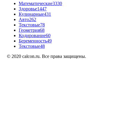
Математические
3330
Здоровье
1447
Кулинарные
431
Авто
262
Текстовые
78
Геометрия
68
Кодирование
60
Беременность
49
Текстовые
48
© 2020 calcon.ru. Все права защищены.