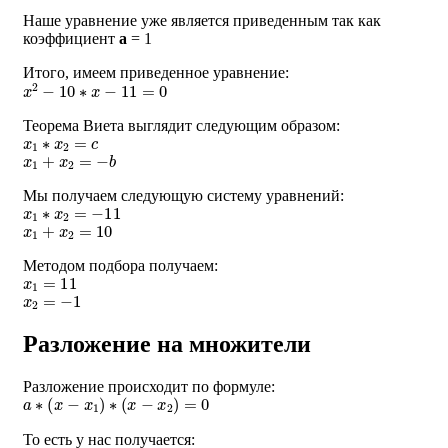
Наше уравнение уже является приведенным так как
коэффициент
a
= 1
Итого, имеем приведенное уравнение:
x
2
−
10
∗
x
−
11
=
0
Теорема Виета выглядит следующим образом:
x
1
∗
x
2
=
c
x
1
+
x
2
=
−
b
Мы получаем следующую систему уравнений:
x
1
∗
x
2
=
−
11
x
1
+
x
2
=
10
Методом подбора получаем:
x
1
=
11
x
2
=
−
1
Разложение на множители
Разложение происходит по формуле:
a
∗
(
x
−
x
1
)
∗
(
x
−
x
2
)
=
0
То есть у нас получается: