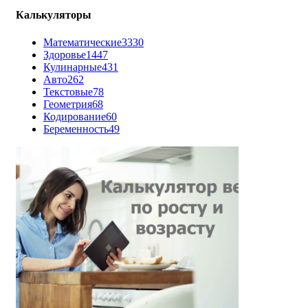
Калькуляторы
Математические
3330
Здоровье
1447
Кулинарные
431
Авто
262
Текстовые
78
Геометрия
68
Кодирование
60
Беременность
49