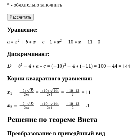
* - обязательно заполнить
Рассчитать
Уравнение:
a
∗
x
2
+
b
∗
x
+
c
1
∗
x
2
−
10
∗
x
−
11
=
= 0
Дискриминант:
D
=
b
2
−
4
∗
a
∗
c
(
−
10
)
2
−
4
∗
(
−
11
)
100
+
44
=
=
= 144
Корни квадратного уравнения:
x
1
=
−
b
+
D
2
∗
a
+
10
+
144
2
∗
+
1
10
+
12
2
=
=
= 11
x
2
=
−
b
−
D
2
∗
a
+
10
−
144
2
∗
+
1
10
−
12
2
=
=
= -1
Решение по теореме Виета
Преобразование в приведённый вид