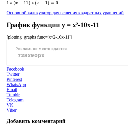
1
∗
(
x
−
11
)
∗
(
x
+
1
)
=
0
Основной калькулятор для решения квадратных уравнений
График функции y = x²-10x-11
[plotting_graphs func='x^2-10x-11']
Facebook
Twitter
Pinterest
WhatsApp
Email
Tumblr
Telegram
VK
Viber
Добавить комментарий