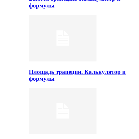
формулы
Площадь трапеции. Калькулятор и
формулы