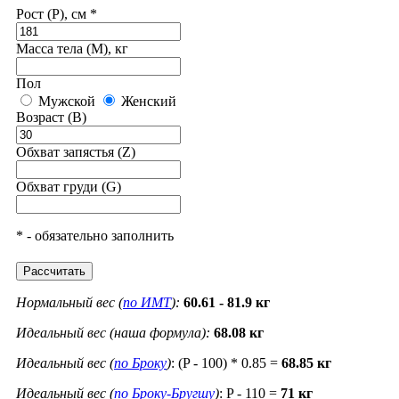
Рост (P), см *
Масса тела (M), кг
Пол
Мужской
Женский
Возраст (B)
Обхват запястья (Z)
Обхват груди (G)
* - обязательно заполнить
Рассчитать
Нормальный вес (
по ИМТ
):
60.61 - 81.9 кг
Идеальный вес (наша формула):
68.08 кг
Идеальный вес (
по Броку
)
: (P - 100) * 0.85 =
68.85 кг
Идеальный вес (
по Броку-Бругшу
)
: P - 110 =
71 кг