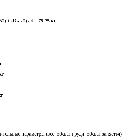
150) + (B - 20) / 4 =
75.75 кг
г
кг
кг
ельные параметры (вес, обхват груди, обхват запястья).