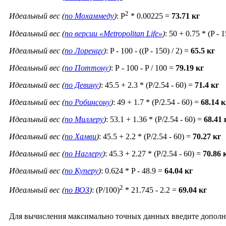
2
Идеальный вес (
по Мохаммеду
)
: P
* 0.00225 =
73.71 кг
Идеальный вес (
по версии «Metropolitan Life»
)
: 50 + 0.75 * (P - 
Идеальный вес (
по Лоренцу
)
: P - 100 - ((P - 150) / 2) =
65.5 кг
Идеальный вес (
по Поттону
)
: Р - 100 - P / 100 =
79.19 кг
Идеальный вес (
по Девину
)
: 45.5 + 2.3 * (P/2.54 - 60) =
71.4 кг
Идеальный вес (
по Робинсону
)
: 49 + 1.7 * (P/2.54 - 60) =
68.14 к
Идеальный вес (
по Миллеру
)
: 53.1 + 1.36 * (P/2.54 - 60) =
68.41 
Идеальный вес (
по Хамви
)
: 45.5 + 2.2 * (P/2.54 - 60) =
70.27 кг
Идеальный вес (
по Наглеру
)
: 45.3 + 2.27 * (P/2.54 - 60) =
70.86 
Идеальный вес (
по Куперу
)
: 0.624 * P - 48.9 =
64.04 кг
2
Идеальный вес (
по ВОЗ
)
: (P/100)
* 21.745 - 2.2 =
69.04 кг
Для вычисления максимально точных данных введите дополнит