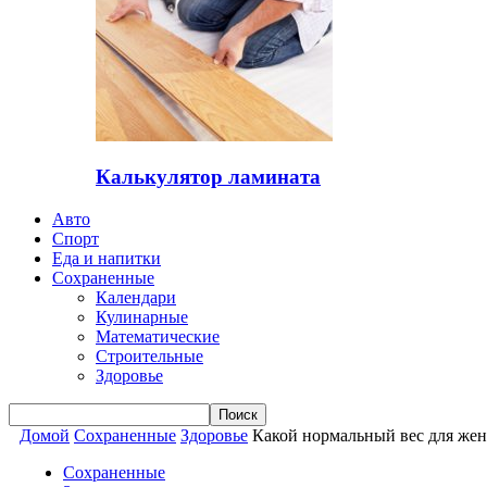
Калькулятор ламината
Авто
Спорт
Еда и напитки
Сохраненные
Календари
Кулинарные
Математические
Строительные
Здоровье
Домой
Сохраненные
Здоровье
Какой нормальный вес для женщ
Сохраненные