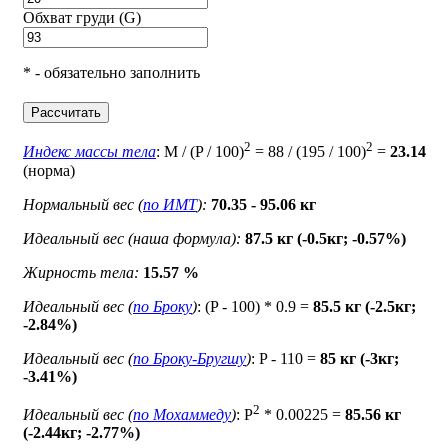
Обхват груди (G)
* - обязательно заполнить
Рассчитать
2
2
Индекс массы тела
: M / (P / 100)
= 88 / (195 / 100)
=
23.14
(норма)
Нормальный вес (
по ИМТ
):
70.35 - 95.06 кг
Идеальный вес (наша формула):
87.5 кг (-0.5кг; -0.57%)
Жирность тела:
15.57 %
Идеальный вес (
по Броку
)
: (P - 100) * 0.9 =
85.5 кг (-2.5кг;
-2.84%)
Идеальный вес (
по Броку-Бругшу
)
: P - 110 =
85 кг (-3кг;
-3.41%)
2
Идеальный вес (
по Мохаммеду
)
: P
* 0.00225 =
85.56 кг
(-2.44кг; -2.77%)