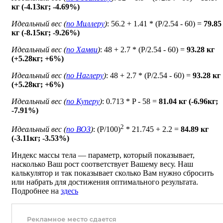
кг (-4.13кг; -4.69%)
Идеальный вес (
по Миллеру
)
: 56.2 + 1.41 * (P/2.54 - 60) =
79.85
кг (-8.15кг; -9.26%)
Идеальный вес (
по Хамви
)
: 48 + 2.7 * (P/2.54 - 60) =
93.28 кг
(+5.28кг; +6%)
Идеальный вес (
по Наглеру
)
: 48 + 2.7 * (P/2.54 - 60) =
93.28 кг
(+5.28кг; +6%)
Идеальный вес (
по Куперу
)
: 0.713 * P - 58 =
81.04 кг (-6.96кг;
-7.91%)
2
Идеальный вес (
по ВОЗ
)
: (P/100)
* 21.745 + 2.2 =
84.89 кг
(-3.11кг; -3.53%)
Индекс массы тела — параметр, который показывает,
насколько Ваш рост соответствует Вашему весу. Наш
калькулятор и так показывает сколько Вам нужно сбросить
или набрать для достижения оптимального результата.
Подробнее на
здесь