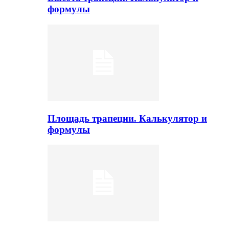
формулы
Площадь трапеции. Калькулятор и
формулы