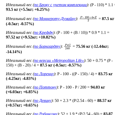
Идеальный вес (
по Броку c учетом комплекции
)
: (P - 110) * 1.1
93.5 кг (+5.5кг; +6.25%)
P
−
100
+
4
∗
Z
2
Идеальный вес (
по Моннероту-Думайну
)
:
=
87.5 кг
(-0.5кг; -0.57%)
Идеальный вес (
по Креффу
)
: (P - 100 + (B / 10)) * 0.9 * 1.1 =
97.52 кг (+9.52кг; +10.82%)
P
∗
G
240
Идеальный вес (
по Борнгардту
)
:
=
75.56 кг (-12.44кг;
-14.14%)
Идеальный вес (
по версии «Metropolitan Life»
)
: 50 + 0.75 * (P -
150) + (B - 20) / 4 =
87.5 кг (-0.5кг; -0.57%)
Идеальный вес (
по Лоренцу
)
: P - 100 - ((P - 150) / 4) =
83.75 кг
(-4.25кг; -4.83%)
Идеальный вес (
по Поттону
)
: Р - 100 - P / 200 =
94.03 кг
(+6.03кг; +6.85%)
Идеальный вес (
по Девину
)
: 50 + 2.3 * (P/2.54 - 60) =
88.57 кг
(+0.57кг; +0.65%)
Идеальный вес (
по Робинсону
)
: 52 + 1.9 * (P/2.54 - 60) =
83.87