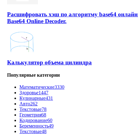
Расшифровать хэш по алгоритму base64 онлайн
Base64 Online Decoder.
Калькулятор объема цилиндра
Популярные категории
Математические
3330
Здоровье
1447
Кулинарные
431
Авто
262
Текстовые
78
Геометрия
68
Кодирование
60
Беременность
49
Текстовые
48