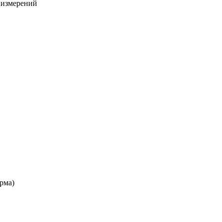
х измерений
рма)