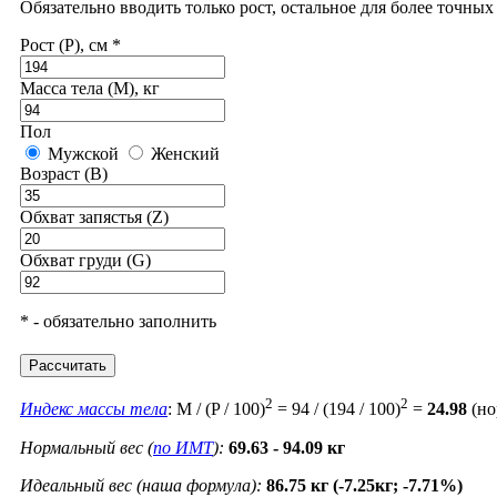
Обязательно вводить только рост, остальное для более точны
Рост (P), см *
Масса тела (M), кг
Пол
Мужской
Женский
Возраст (B)
Обхват запястья (Z)
Обхват груди (G)
* - обязательно заполнить
Рассчитать
2
2
Индекс массы тела
: M / (P / 100)
= 94 / (194 / 100)
=
24.98
(но
Нормальный вес (
по ИМТ
):
69.63 - 94.09 кг
Идеальный вес (наша формула):
86.75 кг (-7.25кг; -7.71%)