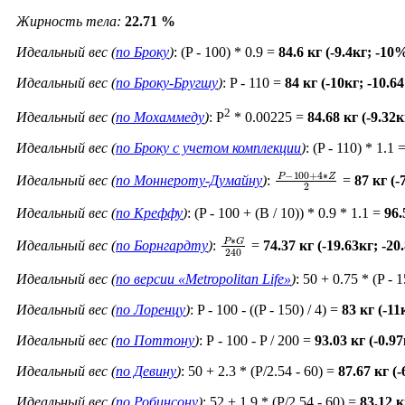
Жирность тела:
22.71 %
Идеальный вес (
по Броку
)
: (P - 100) * 0.9 =
84.6 кг (-9.4кг; -10
Идеальный вес (
по Броку-Бругшу
)
: P - 110 =
84 кг (-10кг; -10.6
2
Идеальный вес (
по Мохаммеду
)
: P
* 0.00225 =
84.68 кг (-9.32
Идеальный вес (
по Броку c учетом комплекции
)
: (P - 110) * 1.1 
P
−
100
+
4
∗
Z
2
Идеальный вес (
по Моннероту-Думайну
)
:
=
87 кг (-
Идеальный вес (
по Креффу
)
: (P - 100 + (B / 10)) * 0.9 * 1.1 =
96.
P
∗
G
240
Идеальный вес (
по Борнгардту
)
:
=
74.37 кг (-19.63кг; -2
Идеальный вес (
по версии «Metropolitan Life»
)
: 50 + 0.75 * (P - 
Идеальный вес (
по Лоренцу
)
: P - 100 - ((P - 150) / 4) =
83 кг (-11
Идеальный вес (
по Поттону
)
: Р - 100 - P / 200 =
93.03 кг (-0.9
Идеальный вес (
по Девину
)
: 50 + 2.3 * (P/2.54 - 60) =
87.67 кг (
Идеальный вес (
по Робинсону
)
: 52 + 1.9 * (P/2.54 - 60) =
83.12 к