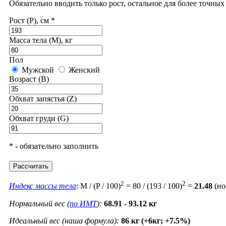
Обязательно вводить только рост, остальное для более точны
Рост (P), см *
Масса тела (M), кг
Пол
Мужской
Женский
Возраст (B)
Обхват запястья (Z)
Обхват груди (G)
* - обязательно заполнить
Рассчитать
2
2
Индекс массы тела
: M / (P / 100)
= 80 / (193 / 100)
=
21.48
(но
Нормальный вес (
по ИМТ
):
68.91 - 93.12 кг
Идеальный вес (наша формула):
86 кг (+6кг; +7.5%)