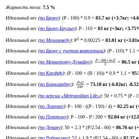
Жирность тела:
7.5 %
Идеальный вес (
по Броку
)
: (P - 100) * 0.9 =
83.7 кг (+3.7кг; +4
Идеальный вес (
по Броку-Бругшу
)
: P - 110 =
83 кг (+3кг; +3.75
2
Идеальный вес (
по Мохаммеду
)
: P
* 0.00225 =
83.81 кг (+3.81
Идеальный вес (
по Броку c учетом комплекции
)
: (P - 110) * 1.1 
P
−
100
+
4
∗
Z
2
Идеальный вес (
по Моннероту-Думайну
)
:
=
86.5 кг
Идеальный вес (
по Креффу
)
: (P - 100 + (B / 10)) * 0.9 * 1.1 =
95.
P
∗
G
240
Идеальный вес (
по Борнгардту
)
:
=
73.18 кг (-6.82кг; -8.5
Идеальный вес (
по версии «Metropolitan Life»
)
: 50 + 0.75 * (P - 
Идеальный вес (
по Лоренцу
)
: P - 100 - ((P - 150) / 4) =
82.25 кг 
Идеальный вес (
по Поттону
)
: Р - 100 - P / 200 =
92.04 кг (+12
Идеальный вес (
по Девину
)
: 50 + 2.3 * (P/2.54 - 60) =
86.76 кг (
Идеальный вес (
по Робинсону
)
: 52 + 1.9 * (P/2.54 - 60) =
82.37 к