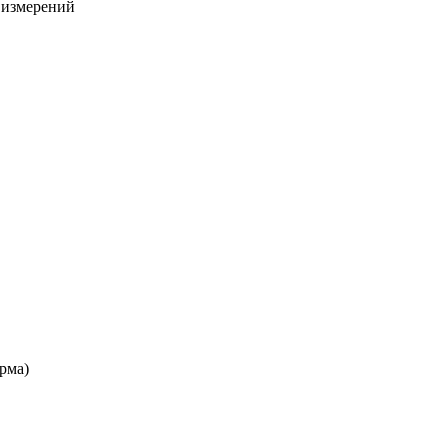
х измерений
рма)