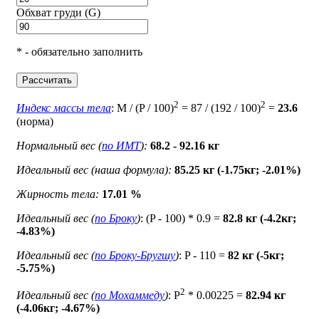
Обхват груди (G)
* - обязательно заполнить
Рассчитать
2
2
Индекс массы тела
: M / (P / 100)
= 87 / (192 / 100)
=
23.6
(норма)
Нормальный вес (
по ИМТ
):
68.2 - 92.16 кг
Идеальный вес (наша формула):
85.25 кг (-1.75кг; -2.01%)
Жирность тела:
17.01 %
Идеальный вес (
по Броку
)
: (P - 100) * 0.9 =
82.8 кг (-4.2кг;
-4.83%)
Идеальный вес (
по Броку-Бругшу
)
: P - 110 =
82 кг (-5кг;
-5.75%)
2
Идеальный вес (
по Мохаммеду
)
: P
* 0.00225 =
82.94 кг
(-4.06кг; -4.67%)