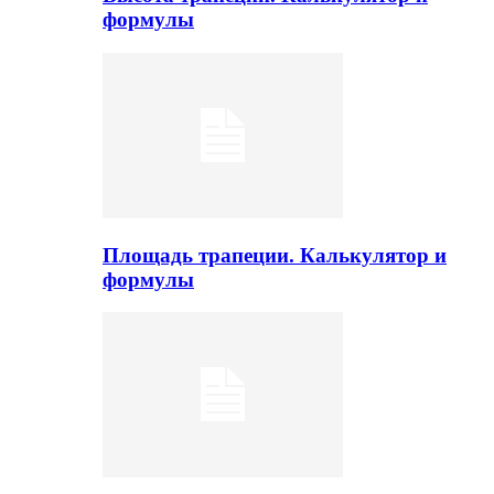
формулы
Площадь трапеции. Калькулятор и
формулы