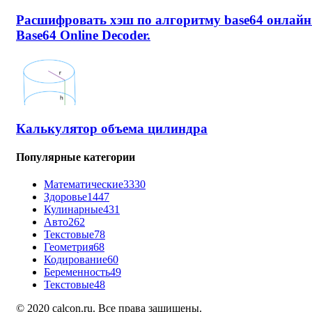
Расшифровать хэш по алгоритму base64 онлайн
Base64 Online Decoder.
Калькулятор объема цилиндра
Популярные категории
Математические
3330
Здоровье
1447
Кулинарные
431
Авто
262
Текстовые
78
Геометрия
68
Кодирование
60
Беременность
49
Текстовые
48
© 2020 calcon.ru. Все права защищены.