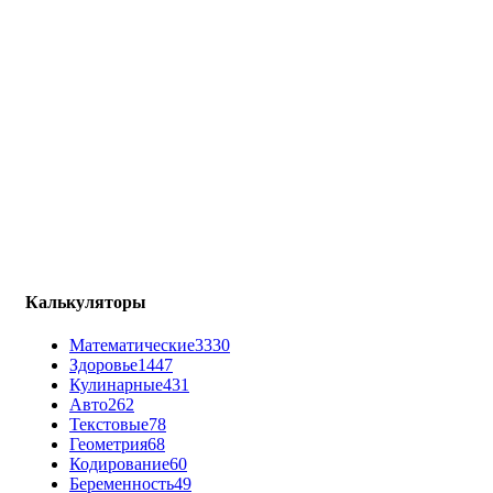
Калькуляторы
Математические
3330
Здоровье
1447
Кулинарные
431
Авто
262
Текстовые
78
Геометрия
68
Кодирование
60
Беременность
49