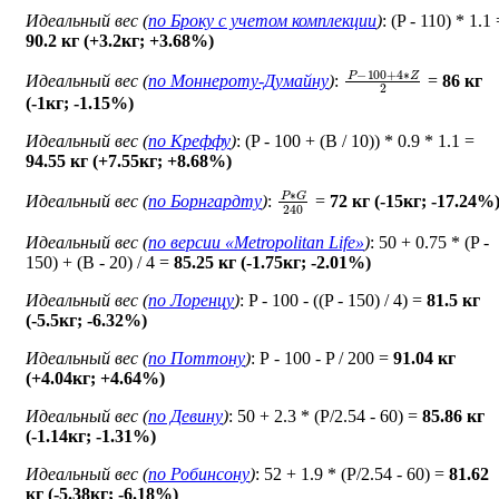
Идеальный вес (
по Броку c учетом комплекции
)
: (P - 110) * 1.1
90.2 кг (+3.2кг; +3.68%)
P
−
100
+
4
∗
Z
2
Идеальный вес (
по Моннероту-Думайну
)
:
=
86 кг
(-1кг; -1.15%)
Идеальный вес (
по Креффу
)
: (P - 100 + (B / 10)) * 0.9 * 1.1 =
94.55 кг (+7.55кг; +8.68%)
P
∗
G
240
Идеальный вес (
по Борнгардту
)
:
=
72 кг (-15кг; -17.24%
Идеальный вес (
по версии «Metropolitan Life»
)
: 50 + 0.75 * (P -
150) + (B - 20) / 4 =
85.25 кг (-1.75кг; -2.01%)
Идеальный вес (
по Лоренцу
)
: P - 100 - ((P - 150) / 4) =
81.5 кг
(-5.5кг; -6.32%)
Идеальный вес (
по Поттону
)
: Р - 100 - P / 200 =
91.04 кг
(+4.04кг; +4.64%)
Идеальный вес (
по Девину
)
: 50 + 2.3 * (P/2.54 - 60) =
85.86 кг
(-1.14кг; -1.31%)
Идеальный вес (
по Робинсону
)
: 52 + 1.9 * (P/2.54 - 60) =
81.62
кг (-5.38кг; -6.18%)