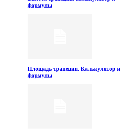
формулы
Площадь трапеции. Калькулятор и
формулы