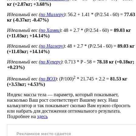
кг (+2.87кг; +3.68%)
Идеальный вес (
по Миллеру
)
: 56.2 + 1.41 * (P/2.54 - 60) =
77.63
кг (-0.37кг; -0.47%)
Идеальный вес (
по Хамви
)
: 48 + 2.7 * (P/2.54 - 60) =
89.03 кг
(+11.03кг; +14.14%)
Идеальный вес (
по Наглеру
)
: 48 + 2.7 * (P/2.54 - 60) =
89.03 кг
(+11.03кг; +14.14%)
Идеальный вес (
по Куперу
)
: 0.713 * P - 58 =
78.18 кг (+0.18кг;
+0.23%)
2
Идеальный вес (
по ВОЗ
)
: (P/100)
* 21.745 + 2.2 =
81.53 кг
(+3.53кг; +4.53%)
Индекс массы тела — параметр, который показывает,
насколько Ваш рост соответствует Вашему весу. Наш
калькулятор и так показывает сколько Вам нужно сбросить
или набрать для достижения оптимального результата.
Подробнее на
здесь