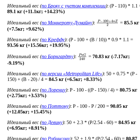
Идеальный вес (
по Броку c учетом комплекции
)
: (P - 110) * 1.1
89.1 кг (+11.1кг; +14.23%)
P
−
100
+
4
∗
Z
2
Идеальный вес (
по Моннероту-Думайну
)
:
=
85.5 кг
(+7.5кг; +9.62%)
Идеальный вес (
по Креффу
)
: (P - 100 + (B / 10)) * 0.9 * 1.1 =
93.56 кг (+15.56кг; +19.95%)
P
∗
G
240
Идеальный вес (
по Борнгардту
)
:
=
70.83 кг (-7.17кг;
-9.19%)
Идеальный вес (
по версии «Metropolitan Life»
)
: 50 + 0.75 * (P -
150) + (B - 20) / 4 =
84.5 кг (+6.5кг; +8.33%)
Идеальный вес (
по Лоренцу
)
: P - 100 - ((P - 150) / 4) =
80.75 кг
(+2.75кг; +3.53%)
Идеальный вес (
по Поттону
)
: Р - 100 - P / 200 =
90.05 кг
(+12.05кг; +15.45%)
Идеальный вес (
по Девину
)
: 50 + 2.3 * (P/2.54 - 60) =
84.95 кг
(+6.95кг; +8.91%)
Идеальный вес (
по Робинсону
)
: 52 + 1.9 * (P/2.54 - 60) =
80.87