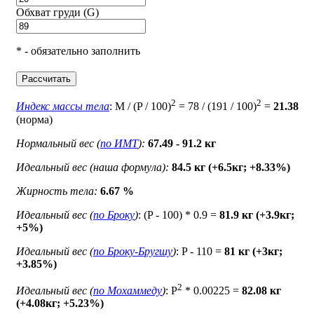
Обхват груди (G)
* - обязательно заполнить
Рассчитать
2
2
Индекс массы тела
: M / (P / 100)
= 78 / (191 / 100)
=
21.38
(норма)
Нормальный вес (
по ИМТ
):
67.49 - 91.2 кг
Идеальный вес (наша формула):
84.5 кг (+6.5кг; +8.33%)
Жирность тела:
6.67 %
Идеальный вес (
по Броку
)
: (P - 100) * 0.9 =
81.9 кг (+3.9кг;
+5%)
Идеальный вес (
по Броку-Бругшу
)
: P - 110 =
81 кг (+3кг;
+3.85%)
2
Идеальный вес (
по Мохаммеду
)
: P
* 0.00225 =
82.08 кг
(+4.08кг; +5.23%)