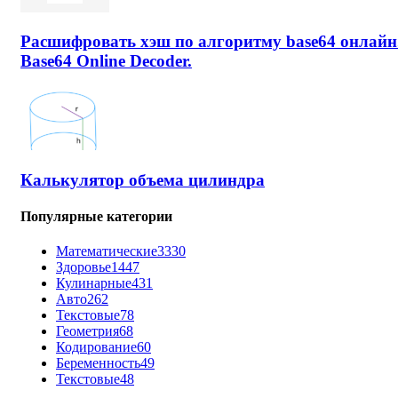
Расшифровать хэш по алгоритму base64 онлайн
Base64 Online Decoder.
Калькулятор объема цилиндра
Популярные категории
Математические
3330
Здоровье
1447
Кулинарные
431
Авто
262
Текстовые
78
Геометрия
68
Кодирование
60
Беременность
49
Текстовые
48