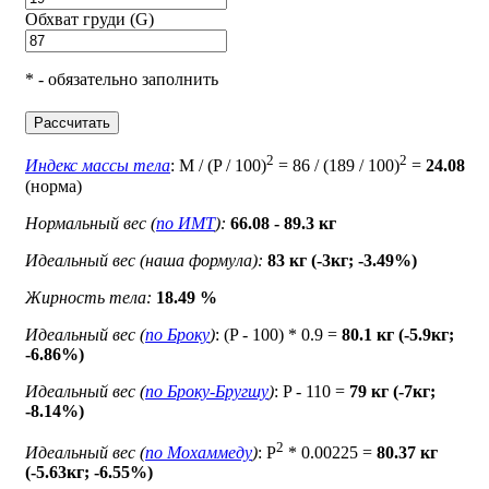
Обхват груди (G)
* - обязательно заполнить
Рассчитать
2
2
Индекс массы тела
: M / (P / 100)
= 86 / (189 / 100)
=
24.08
(норма)
Нормальный вес (
по ИМТ
):
66.08 - 89.3 кг
Идеальный вес (наша формула):
83 кг (-3кг; -3.49%)
Жирность тела:
18.49 %
Идеальный вес (
по Броку
)
: (P - 100) * 0.9 =
80.1 кг (-5.9кг;
-6.86%)
Идеальный вес (
по Броку-Бругшу
)
: P - 110 =
79 кг (-7кг;
-8.14%)
2
Идеальный вес (
по Мохаммеду
)
: P
* 0.00225 =
80.37 кг
(-5.63кг; -6.55%)