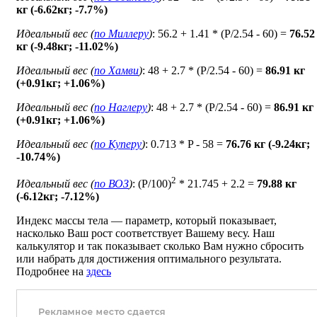
кг (-6.62кг; -7.7%)
Идеальный вес (
по Миллеру
)
: 56.2 + 1.41 * (P/2.54 - 60) =
76.52
кг (-9.48кг; -11.02%)
Идеальный вес (
по Хамви
)
: 48 + 2.7 * (P/2.54 - 60) =
86.91 кг
(+0.91кг; +1.06%)
Идеальный вес (
по Наглеру
)
: 48 + 2.7 * (P/2.54 - 60) =
86.91 кг
(+0.91кг; +1.06%)
Идеальный вес (
по Куперу
)
: 0.713 * P - 58 =
76.76 кг (-9.24кг;
-10.74%)
2
Идеальный вес (
по ВОЗ
)
: (P/100)
* 21.745 + 2.2 =
79.88 кг
(-6.12кг; -7.12%)
Индекс массы тела — параметр, который показывает,
насколько Ваш рост соответствует Вашему весу. Наш
калькулятор и так показывает сколько Вам нужно сбросить
или набрать для достижения оптимального результата.
Подробнее на
здесь