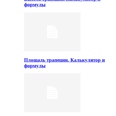
формулы
Площадь трапеции. Калькулятор и
формулы