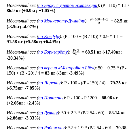
Идеальный вес (
по Броку c учетом комплекции
)
: (P - 110) * 1.1
86.9 кг (+0.9кг; +1.05%)
P
−
100
+
4
∗
Z
2
Идеальный вес (
по Моннероту-Думайну
)
:
=
82.5 кг
(-3.5кг; -4.07%)
Идеальный вес (
по Креффу
)
: (P - 100 + (B / 10)) * 0.9 * 1.1 =
91.58 кг (+5.58кг; +6.49%)
P
∗
G
240
Идеальный вес (
по Борнгардту
)
:
=
68.51 кг (-17.49кг;
-20.34%)
Идеальный вес (
по версии «Metropolitan Life»
)
: 50 + 0.75 * (P -
150) + (B - 20) / 4 =
83 кг (-3кг; -3.49%)
Идеальный вес (
по Лоренцу
)
: P - 100 - ((P - 150) / 4) =
79.25 кг
(-6.75кг; -7.85%)
Идеальный вес (
по Поттону
)
: Р - 100 - P / 200 =
88.06 кг
(+2.06кг; +2.4%)
Идеальный вес (
по Девину
)
: 50 + 2.3 * (P/2.54 - 60) =
83.14 кг
(-2.86кг; -3.33%)
Идеальный вес (
по Робинсону
)
: 52 + 1.9 * (P/2.54 - 60) =
79.38