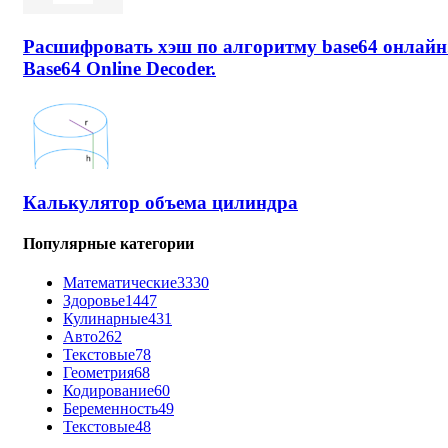
Расшифровать хэш по алгоритму base64 онлайн
Base64 Online Decoder.
Калькулятор объема цилиндра
Популярные категории
Математические
3330
Здоровье
1447
Кулинарные
431
Авто
262
Текстовые
78
Геометрия
68
Кодирование
60
Беременность
49
Текстовые
48