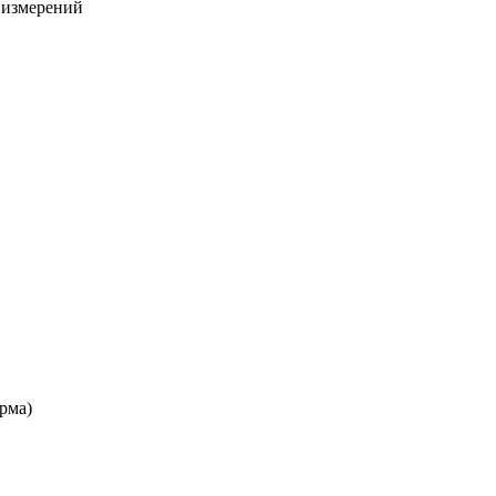
х измерений
рма)