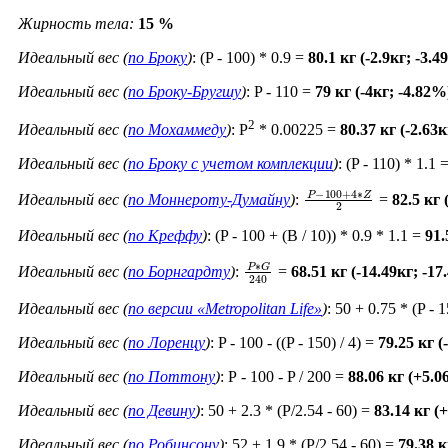
Жирность тела:
15 %
Идеальный вес (
по Броку
)
: (P - 100) * 0.9 =
80.1 кг (-2.9кг; -3.
Идеальный вес (
по Броку-Бругшу
)
: P - 110 =
79 кг (-4кг; -4.82%
2
Идеальный вес (
по Мохаммеду
)
: P
* 0.00225 =
80.37 кг (-2.63
Идеальный вес (
по Броку c учетом комплекции
)
: (P - 110) * 1.1 
P
−
100
+
4
∗
Z
2
Идеальный вес (
по Моннероту-Думайну
)
:
=
82.5 кг 
Идеальный вес (
по Креффу
)
: (P - 100 + (B / 10)) * 0.9 * 1.1 =
91.
P
∗
G
240
Идеальный вес (
по Борнгардту
)
:
=
68.51 кг (-14.49кг; -1
Идеальный вес (
по версии «Metropolitan Life»
)
: 50 + 0.75 * (P - 
Идеальный вес (
по Лоренцу
)
: P - 100 - ((P - 150) / 4) =
79.25 кг (
Идеальный вес (
по Поттону
)
: Р - 100 - P / 200 =
88.06 кг (+5.0
Идеальный вес (
по Девину
)
: 50 + 2.3 * (P/2.54 - 60) =
83.14 кг (
Идеальный вес (
по Робинсону
)
: 52 + 1.9 * (P/2.54 - 60) =
79.38 к