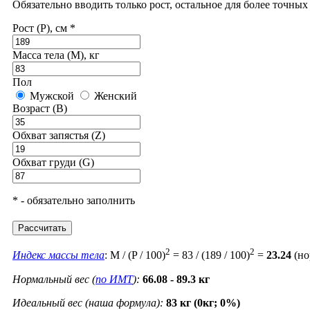
Обязательно вводить только рост, остальное для более точны
Рост (P), см *
Масса тела (M), кг
Пол
Мужской
Женский
Возраст (B)
Обхват запястья (Z)
Обхват груди (G)
* - обязательно заполнить
Рассчитать
2
2
Индекс массы тела
: M / (P / 100)
= 83 / (189 / 100)
=
23.24
(но
Нормальный вес (
по ИМТ
):
66.08 - 89.3 кг
Идеальный вес (наша формула):
83 кг (0кг; 0%)