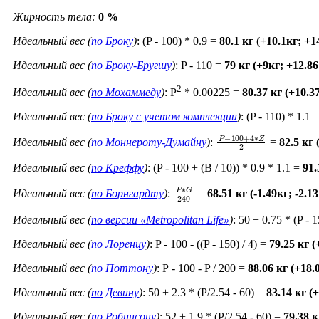
Жирность тела:
0 %
Идеальный вес (
по Броку
)
: (P - 100) * 0.9 =
80.1 кг (+10.1кг; +
Идеальный вес (
по Броку-Бругшу
)
: P - 110 =
79 кг (+9кг; +12.8
2
Идеальный вес (
по Мохаммеду
)
: P
* 0.00225 =
80.37 кг (+10.3
Идеальный вес (
по Броку c учетом комплекции
)
: (P - 110) * 1.1 
P
−
100
+
4
∗
Z
2
Идеальный вес (
по Моннероту-Думайну
)
:
=
82.5 кг
Идеальный вес (
по Креффу
)
: (P - 100 + (B / 10)) * 0.9 * 1.1 =
91.
P
∗
G
240
Идеальный вес (
по Борнгардту
)
:
=
68.51 кг (-1.49кг; -2.1
Идеальный вес (
по версии «Metropolitan Life»
)
: 50 + 0.75 * (P - 
Идеальный вес (
по Лоренцу
)
: P - 100 - ((P - 150) / 4) =
79.25 кг 
Идеальный вес (
по Поттону
)
: Р - 100 - P / 200 =
88.06 кг (+18
Идеальный вес (
по Девину
)
: 50 + 2.3 * (P/2.54 - 60) =
83.14 кг (
Идеальный вес (
по Робинсону
)
: 52 + 1.9 * (P/2.54 - 60) =
79.38 к