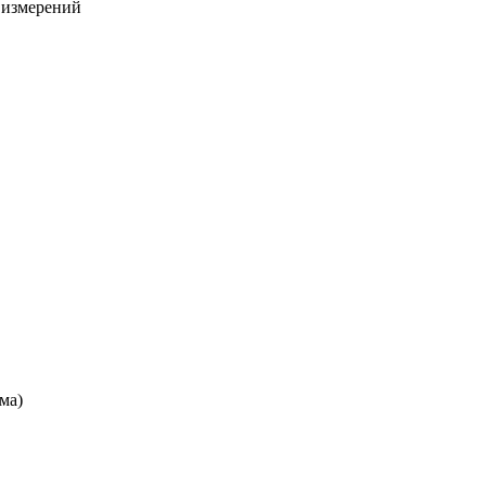
х измерений
ма)