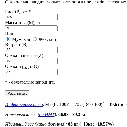
Обязательно вводить только рост, остальное для более точны
Рост (P), см *
Масса тела (M), кг
Пол
Мужской
Женский
Возраст (B)
Обхват запястья (Z)
Обхват груди (G)
* - обязательно заполнить
Рассчитать
2
2
Индекс массы тела
: M / (P / 100)
= 70 / (189 / 100)
=
19.6
(нор
Нормальный вес (
по ИМТ
):
66.08 - 89.3 кг
Идеальный вес (наша формула):
83 кг (+13кг; +18.57%)