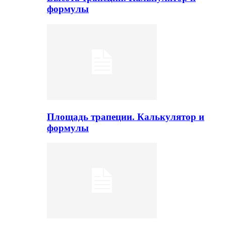
формулы
Площадь трапеции. Калькулятор и
формулы