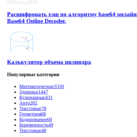
Расшифровать хэш по алгоритму base64 онлайн
Base64 Online Decoder.
Калькулятор объема цилиндра
Популярные категории
Математические
3330
Здоровье
1447
Кулинарные
431
Авто
262
Текстовые
78
Геометрия
68
Кодирование
60
Беременность
49
Текстовые
48