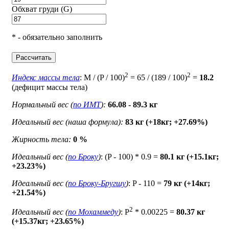
Обхват груди (G)
* - обязательно заполнить
Рассчитать
2
2
Индекс массы тела
: M / (P / 100)
= 65 / (189 / 100)
=
18.2
(дефицит массы тела)
Нормальный вес (
по ИМТ
):
66.08 - 89.3 кг
Идеальный вес (наша формула):
83 кг (+18кг; +27.69%)
Жирность тела:
0 %
Идеальный вес (
по Броку
)
: (P - 100) * 0.9 =
80.1 кг (+15.1кг;
+23.23%)
Идеальный вес (
по Броку-Бругшу
)
: P - 110 =
79 кг (+14кг;
+21.54%)
2
Идеальный вес (
по Мохаммеду
)
: P
* 0.00225 =
80.37 кг
(+15.37кг; +23.65%)