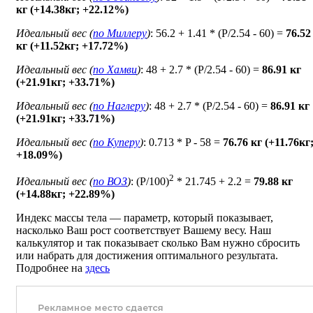
кг (+14.38кг; +22.12%)
Идеальный вес (
по Миллеру
)
: 56.2 + 1.41 * (P/2.54 - 60) =
76.52
кг (+11.52кг; +17.72%)
Идеальный вес (
по Хамви
)
: 48 + 2.7 * (P/2.54 - 60) =
86.91 кг
(+21.91кг; +33.71%)
Идеальный вес (
по Наглеру
)
: 48 + 2.7 * (P/2.54 - 60) =
86.91 кг
(+21.91кг; +33.71%)
Идеальный вес (
по Куперу
)
: 0.713 * P - 58 =
76.76 кг (+11.76кг
+18.09%)
2
Идеальный вес (
по ВОЗ
)
: (P/100)
* 21.745 + 2.2 =
79.88 кг
(+14.88кг; +22.89%)
Индекс массы тела — параметр, который показывает,
насколько Ваш рост соответствует Вашему весу. Наш
калькулятор и так показывает сколько Вам нужно сбросить
или набрать для достижения оптимального результата.
Подробнее на
здесь