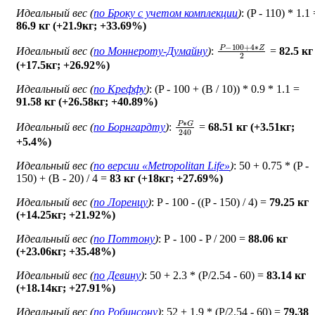
Идеальный вес (
по Броку c учетом комплекции
)
: (P - 110) * 1.1
86.9 кг (+21.9кг; +33.69%)
P
−
100
+
4
∗
Z
2
Идеальный вес (
по Моннероту-Думайну
)
:
=
82.5 кг
(+17.5кг; +26.92%)
Идеальный вес (
по Креффу
)
: (P - 100 + (B / 10)) * 0.9 * 1.1 =
91.58 кг (+26.58кг; +40.89%)
P
∗
G
240
Идеальный вес (
по Борнгардту
)
:
=
68.51 кг (+3.51кг;
+5.4%)
Идеальный вес (
по версии «Metropolitan Life»
)
: 50 + 0.75 * (P -
150) + (B - 20) / 4 =
83 кг (+18кг; +27.69%)
Идеальный вес (
по Лоренцу
)
: P - 100 - ((P - 150) / 4) =
79.25 кг
(+14.25кг; +21.92%)
Идеальный вес (
по Поттону
)
: Р - 100 - P / 200 =
88.06 кг
(+23.06кг; +35.48%)
Идеальный вес (
по Девину
)
: 50 + 2.3 * (P/2.54 - 60) =
83.14 кг
(+18.14кг; +27.91%)
Идеальный вес (
по Робинсону
)
: 52 + 1.9 * (P/2.54 - 60) =
79.38