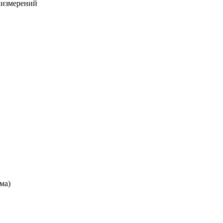
х измерений
ма)