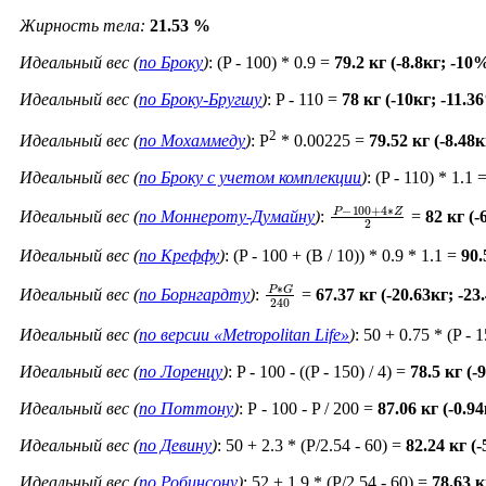
Жирность тела:
21.53 %
Идеальный вес (
по Броку
)
: (P - 100) * 0.9 =
79.2 кг (-8.8кг; -10
Идеальный вес (
по Броку-Бругшу
)
: P - 110 =
78 кг (-10кг; -11.3
2
Идеальный вес (
по Мохаммеду
)
: P
* 0.00225 =
79.52 кг (-8.48
Идеальный вес (
по Броку c учетом комплекции
)
: (P - 110) * 1.1 
P
−
100
+
4
∗
Z
2
Идеальный вес (
по Моннероту-Думайну
)
:
=
82 кг (-
Идеальный вес (
по Креффу
)
: (P - 100 + (B / 10)) * 0.9 * 1.1 =
90.
P
∗
G
240
Идеальный вес (
по Борнгардту
)
:
=
67.37 кг (-20.63кг; -2
Идеальный вес (
по версии «Metropolitan Life»
)
: 50 + 0.75 * (P - 
Идеальный вес (
по Лоренцу
)
: P - 100 - ((P - 150) / 4) =
78.5 кг (-
Идеальный вес (
по Поттону
)
: Р - 100 - P / 200 =
87.06 кг (-0.9
Идеальный вес (
по Девину
)
: 50 + 2.3 * (P/2.54 - 60) =
82.24 кг (
Идеальный вес (
по Робинсону
)
: 52 + 1.9 * (P/2.54 - 60) =
78.63 к