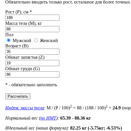
Обязательно вводить только рост, остальное для более точны
Рост (P), см *
Масса тела (M), кг
Пол
Мужской
Женский
Возраст (B)
Обхват запястья (Z)
Обхват груди (G)
* - обязательно заполнить
Рассчитать
2
2
Индекс массы тела
: M / (P / 100)
= 88 / (188 / 100)
=
24.9
(нор
Нормальный вес (
по ИМТ
):
65.39 - 88.36 кг
Идеальный вес (наша формула):
82.25 кг (-5.75кг; -6.53%)