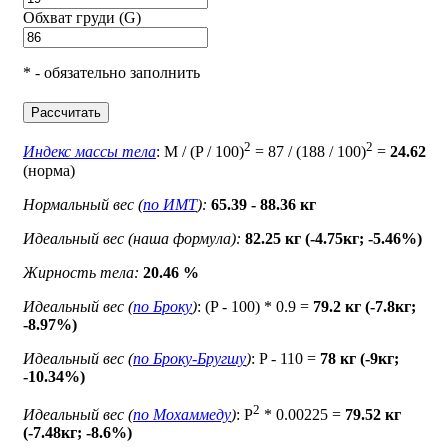
Обхват груди (G)
* - обязательно заполнить
Рассчитать
2
2
Индекс массы тела
: M / (P / 100)
= 87 / (188 / 100)
=
24.62
(норма)
Нормальный вес (
по ИМТ
):
65.39 - 88.36 кг
Идеальный вес (наша формула):
82.25 кг (-4.75кг; -5.46%)
Жирность тела:
20.46 %
Идеальный вес (
по Броку
)
: (P - 100) * 0.9 =
79.2 кг (-7.8кг;
-8.97%)
Идеальный вес (
по Броку-Бругшу
)
: P - 110 =
78 кг (-9кг;
-10.34%)
2
Идеальный вес (
по Мохаммеду
)
: P
* 0.00225 =
79.52 кг
(-7.48кг; -8.6%)