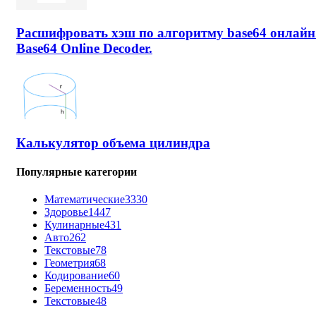
Расшифровать хэш по алгоритму base64 онлайн
Base64 Online Decoder.
Калькулятор объема цилиндра
Популярные категории
Математические
3330
Здоровье
1447
Кулинарные
431
Авто
262
Текстовые
78
Геометрия
68
Кодирование
60
Беременность
49
Текстовые
48