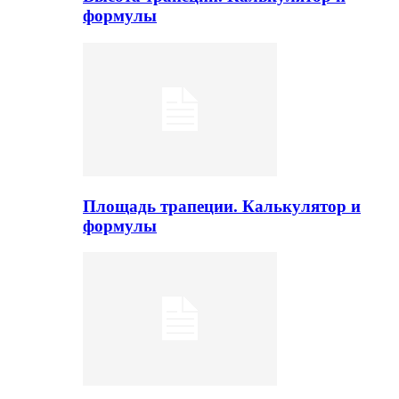
формулы
Площадь трапеции. Калькулятор и
формулы