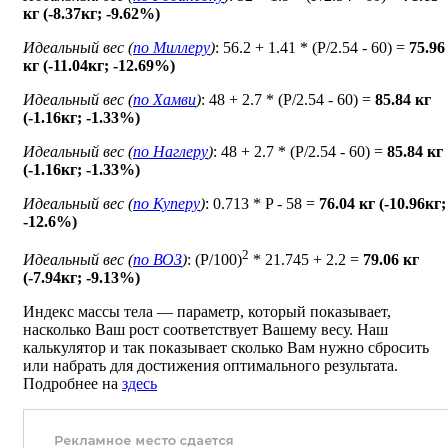
кг (-8.37кг; -9.62%)
Идеальный вес (
по Миллеру
)
: 56.2 + 1.41 * (P/2.54 - 60) =
75.96
кг (-11.04кг; -12.69%)
Идеальный вес (
по Хамви
)
: 48 + 2.7 * (P/2.54 - 60) =
85.84 кг
(-1.16кг; -1.33%)
Идеальный вес (
по Наглеру
)
: 48 + 2.7 * (P/2.54 - 60) =
85.84 кг
(-1.16кг; -1.33%)
Идеальный вес (
по Куперу
)
: 0.713 * P - 58 =
76.04 кг (-10.96кг;
-12.6%)
2
Идеальный вес (
по ВОЗ
)
: (P/100)
* 21.745 + 2.2 =
79.06 кг
(-7.94кг; -9.13%)
Индекс массы тела — параметр, который показывает,
насколько Ваш рост соответствует Вашему весу. Наш
калькулятор и так показывает сколько Вам нужно сбросить
или набрать для достижения оптимального результата.
Подробнее на
здесь