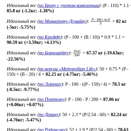
Идеальный вес (
по Броку c учетом комплекции
)
: (P - 110) * 1.1
85.8 кг (-1.2кг; -1.38%)
P
−
100
+
4
∗
Z
2
Идеальный вес (
по Моннероту-Думайну
)
:
=
82 кг
(-5кг; -5.75%)
Идеальный вес (
по Креффу
)
: (P - 100 + (B / 10)) * 0.9 * 1.1 =
90.59 кг (+3.59кг; +4.13%)
P
∗
G
240
Идеальный вес (
по Борнгардту
)
:
=
67.37 кг (-19.63кг;
-22.56%)
Идеальный вес (
по версии «Metropolitan Life»
)
: 50 + 0.75 * (P -
150) + (B - 20) / 4 =
82.25 кг (-4.75кг; -5.46%)
Идеальный вес (
по Лоренцу
)
: P - 100 - ((P - 150) / 4) =
78.5 кг
(-8.5кг; -9.77%)
Идеальный вес (
по Поттону
)
: Р - 100 - P / 200 =
87.06 кг
(+0.06кг; +0.07%)
Идеальный вес (
по Девину
)
: 50 + 2.3 * (P/2.54 - 60) =
82.24 кг
(-4.76кг; -5.47%)
Идеальный вес (
по Робинсону
)
: 52 + 1.9 * (P/2.54 - 60) =
78.63