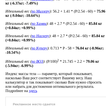
кг (-6.37кг; -7.49%)
Идеальный вес (
по Миллеру
)
: 56.2 + 1.41 * (P/2.54 - 60) =
75.96
кг (-9.04кг; -10.64%)
Идеальный вес (
по Хамви
)
: 48 + 2.7 * (P/2.54 - 60) =
85.84 кг
(+0.84кг; +0.99%)
Идеальный вес (
по Наглеру
)
: 48 + 2.7 * (P/2.54 - 60) =
85.84 кг
(+0.84кг; +0.99%)
Идеальный вес (
по Куперу
)
: 0.713 * P - 58 =
76.04 кг (-8.96кг;
-10.54%)
2
Идеальный вес (
по ВОЗ
)
: (P/100)
* 21.745 + 2.2 =
79.06 кг
(-5.94кг; -6.99%)
Индекс массы тела — параметр, который показывает,
насколько Ваш рост соответствует Вашему весу. Наш
калькулятор и так показывает сколько Вам нужно сбросить
или набрать для достижения оптимального результата.
Подробнее на
здесь