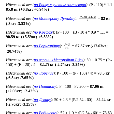
Идеальный вес (
по Броку c учетом комплекции
)
: (P - 110) * 1.1
85.8 кг (+0.8кг; +0.94%)
P
−
100
+
4
∗
Z
2
Идеальный вес (
по Моннероту-Думайну
)
:
=
82 кг
(-3кг; -3.53%)
Идеальный вес (
по Креффу
)
: (P - 100 + (B / 10)) * 0.9 * 1.1 =
90.59 кг (+5.59кг; +6.58%)
P
∗
G
240
Идеальный вес (
по Борнгардту
)
:
=
67.37 кг (-17.63кг;
-20.74%)
Идеальный вес (
по версии «Metropolitan Life»
)
: 50 + 0.75 * (P -
150) + (B - 20) / 4 =
82.25 кг (-2.75кг; -3.24%)
Идеальный вес (
по Лоренцу
)
: P - 100 - ((P - 150) / 4) =
78.5 кг
(-6.5кг; -7.65%)
Идеальный вес (
по Поттону
)
: Р - 100 - P / 200 =
87.06 кг
(+2.06кг; +2.42%)
Идеальный вес (
по Девину
)
: 50 + 2.3 * (P/2.54 - 60) =
82.24 кг
(-2.76кг; -3.25%)
Идеальный вес (
по Робинсону
)
: 52 + 1.9 * (P/2.54 - 60) =
78.63