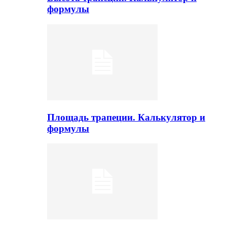
формулы
Площадь трапеции. Калькулятор и
формулы