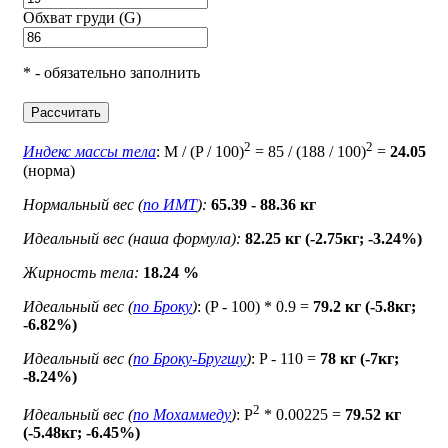
Обхват груди (G)
* - обязательно заполнить
Рассчитать
2
2
Индекс массы тела
: M / (P / 100)
= 85 / (188 / 100)
=
24.05
(норма)
Нормальный вес (
по ИМТ
):
65.39 - 88.36 кг
Идеальный вес (наша формула):
82.25 кг (-2.75кг; -3.24%)
Жирность тела:
18.24 %
Идеальный вес (
по Броку
)
: (P - 100) * 0.9 =
79.2 кг (-5.8кг;
-6.82%)
Идеальный вес (
по Броку-Бругшу
)
: P - 110 =
78 кг (-7кг;
-8.24%)
2
Идеальный вес (
по Мохаммеду
)
: P
* 0.00225 =
79.52 кг
(-5.48кг; -6.45%)