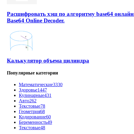
Расшифровать хэш по алгоритму base64 онлайн
Base64 Online Decoder.
Калькулятор объема цилиндра
Популярные категории
Математические
3330
Здоровье
1447
Кулинарные
431
Авто
262
Текстовые
78
Геометрия
68
Кодирование
60
Беременность
49
Текстовые
48