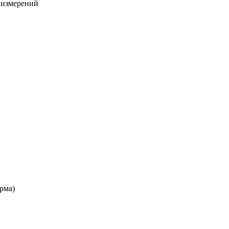
х измерений
рма)