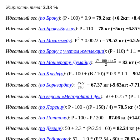
Жирность тела:
2.33 %
Идеальный вес (
по Броку
)
: (P - 100) * 0.9 =
79.2 кг (+6.2кг; +8
Идеальный вес (
по Броку-Бругшу
)
: P - 110 =
78 кг (+5кг; +6.85
2
Идеальный вес (
по Мохаммеду
)
: P
* 0.00225 =
79.52 кг (+6.52
Идеальный вес (
по Броку c учетом комплекции
)
: (P - 110) * 1.1 
P
−
100
+
4
∗
Z
2
Идеальный вес (
по Моннероту-Думайну
)
:
=
82 кг (
Идеальный вес (
по Креффу
)
: (P - 100 + (B / 10)) * 0.9 * 1.1 =
90.
P
∗
G
240
Идеальный вес (
по Борнгардту
)
:
=
67.37 кг (-5.63кг; -7.7
Идеальный вес (
по версии «Metropolitan Life»
)
: 50 + 0.75 * (P - 
Идеальный вес (
по Лоренцу
)
: P - 100 - ((P - 150) / 4) =
78.5 кг (
Идеальный вес (
по Поттону
)
: Р - 100 - P / 200 =
87.06 кг (+14
Идеальный вес (
по Девину
)
: 50 + 2.3 * (P/2.54 - 60) =
82.24 кг (
Идеальный вес (
по Робинсону
)
: 52 + 1.9 * (P/2.54 - 60) =
78.63 к