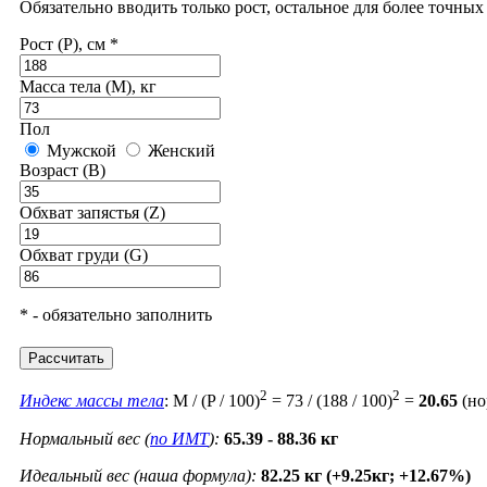
Обязательно вводить только рост, остальное для более точны
Рост (P), см *
Масса тела (M), кг
Пол
Мужской
Женский
Возраст (B)
Обхват запястья (Z)
Обхват груди (G)
* - обязательно заполнить
Рассчитать
2
2
Индекс массы тела
: M / (P / 100)
= 73 / (188 / 100)
=
20.65
(но
Нормальный вес (
по ИМТ
):
65.39 - 88.36 кг
Идеальный вес (наша формула):
82.25 кг (+9.25кг; +12.67%)