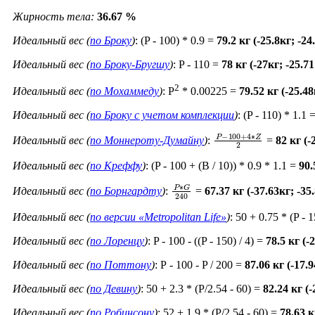
Жирность тела:
36.67 %
Идеальный вес (
по Броку
)
: (P - 100) * 0.9 =
79.2 кг (-25.8кг; -2
Идеальный вес (
по Броку-Бругшу
)
: P - 110 =
78 кг (-27кг; -25.7
2
Идеальный вес (
по Мохаммеду
)
: P
* 0.00225 =
79.52 кг (-25.4
Идеальный вес (
по Броку c учетом комплекции
)
: (P - 110) * 1.1 
P
−
100
+
4
∗
Z
2
Идеальный вес (
по Моннероту-Думайну
)
:
=
82 кг (-
Идеальный вес (
по Креффу
)
: (P - 100 + (B / 10)) * 0.9 * 1.1 =
90.
P
∗
G
240
Идеальный вес (
по Борнгардту
)
:
=
67.37 кг (-37.63кг; -3
Идеальный вес (
по версии «Metropolitan Life»
)
: 50 + 0.75 * (P - 
Идеальный вес (
по Лоренцу
)
: P - 100 - ((P - 150) / 4) =
78.5 кг (-
Идеальный вес (
по Поттону
)
: Р - 100 - P / 200 =
87.06 кг (-17.
Идеальный вес (
по Девину
)
: 50 + 2.3 * (P/2.54 - 60) =
82.24 кг (
Идеальный вес (
по Робинсону
)
: 52 + 1.9 * (P/2.54 - 60) =
78.63 к