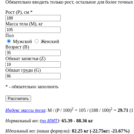
Обязательно вводить только рост, остальное для более точны
Рост (P), см *
Масса тела (M), кг
Пол
Мужской
Женский
Возраст (B)
Обхват запястья (Z)
Обхват груди (G)
* - обязательно заполнить
Рассчитать
2
2
Индекс массы тела
: M / (P / 100)
= 105 / (188 / 100)
=
29.71
(1
Нормальный вес (
по ИМТ
):
65.39 - 88.36 кг
Идеальный вес (наша формула):
82.25 кг (-22.75кг; -21.67%)