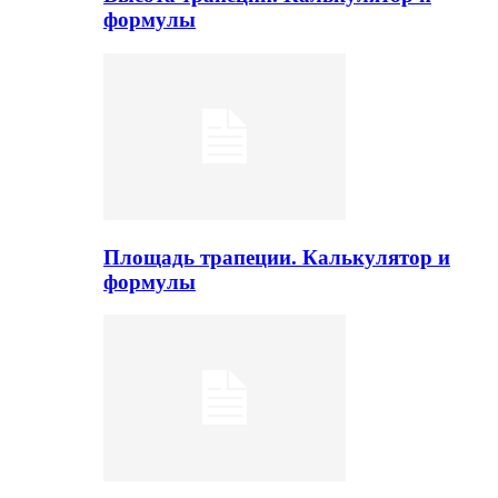
формулы
Площадь трапеции. Калькулятор и
формулы