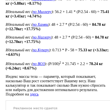
кг (+5.88кг; +8.17%)
Идеальный вес (
по Миллеру
)
: 56.2 + 1.41 * (P/2.54 - 60) =
75.41
кг (+3.41кг; +4.74%)
Идеальный вес (
по Хамви
)
: 48 + 2.7 * (P/2.54 - 60) =
84.78 кг
(+12.78кг; +17.75%)
Идеальный вес (
по Наглеру
)
: 48 + 2.7 * (P/2.54 - 60) =
84.78 кг
(+12.78кг; +17.75%)
Идеальный вес (
по Куперу
)
: 0.713 * P - 58 =
75.33 кг (+3.33кг;
+4.63%)
2
Идеальный вес (
по ВОЗ
)
: (P/100)
* 21.745 + 2.2 =
78.24 кг
(+6.24кг; +8.67%)
Индекс массы тела — параметр, который показывает,
насколько Ваш рост соответствует Вашему весу. Наш
калькулятор и так показывает сколько Вам нужно сбросить
или набрать для достижения оптимального результата.
Подробнее на
здесь