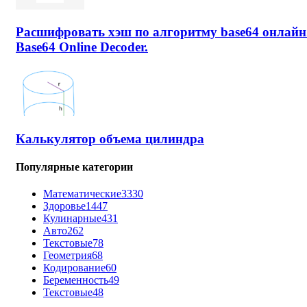
Расшифровать хэш по алгоритму base64 онлайн
Base64 Online Decoder.
Калькулятор объема цилиндра
Популярные категории
Математические
3330
Здоровье
1447
Кулинарные
431
Авто
262
Текстовые
78
Геометрия
68
Кодирование
60
Беременность
49
Текстовые
48