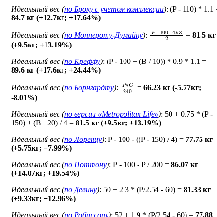
Идеальный вес (
по Броку c учетом комплекции
)
: (P - 110) * 1.1
84.7 кг (+12.7кг; +17.64%)
P
−
100
+
4
∗
Z
2
Идеальный вес (
по Моннероту-Думайну
)
:
=
81.5 кг
(+9.5кг; +13.19%)
Идеальный вес (
по Креффу
)
: (P - 100 + (B / 10)) * 0.9 * 1.1 =
89.6 кг (+17.6кг; +24.44%)
P
∗
G
240
Идеальный вес (
по Борнгардту
)
:
=
66.23 кг (-5.77кг;
-8.01%)
Идеальный вес (
по версии «Metropolitan Life»
)
: 50 + 0.75 * (P -
150) + (B - 20) / 4 =
81.5 кг (+9.5кг; +13.19%)
Идеальный вес (
по Лоренцу
)
: P - 100 - ((P - 150) / 4) =
77.75 кг
(+5.75кг; +7.99%)
Идеальный вес (
по Поттону
)
: Р - 100 - P / 200 =
86.07 кг
(+14.07кг; +19.54%)
Идеальный вес (
по Девину
)
: 50 + 2.3 * (P/2.54 - 60) =
81.33 кг
(+9.33кг; +12.96%)
Идеальный вес (
по Робинсону
)
: 52 + 1.9 * (P/2.54 - 60) =
77.88