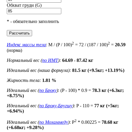
Обхват груди (G)
* - обязательно заполнить
Рассчитать
2
2
Индекс массы тела
: M / (P / 100)
= 72 / (187 / 100)
=
20.59
(норма)
Нормальный вес (
по ИМТ
):
64.69 - 87.42 кг
Идеальный вес (наша формула):
81.5 кг (+9.5кг; +13.19%)
Жирность тела:
1.81 %
Идеальный вес (
по Броку
)
: (P - 100) * 0.9 =
78.3 кг (+6.3кг;
+8.75%)
Идеальный вес (
по Броку-Бругшу
)
: P - 110 =
77 кг (+5кг;
+6.94%)
2
Идеальный вес (
по Мохаммеду
)
: P
* 0.00225 =
78.68 кг
(+6.68кг; +9.28%)