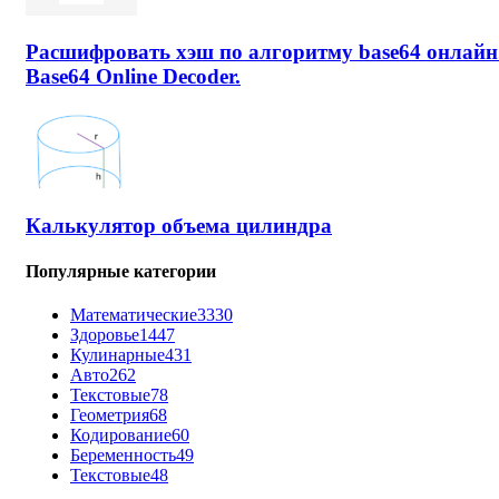
Расшифровать хэш по алгоритму base64 онлайн
Base64 Online Decoder.
Калькулятор объема цилиндра
Популярные категории
Математические
3330
Здоровье
1447
Кулинарные
431
Авто
262
Текстовые
78
Геометрия
68
Кодирование
60
Беременность
49
Текстовые
48