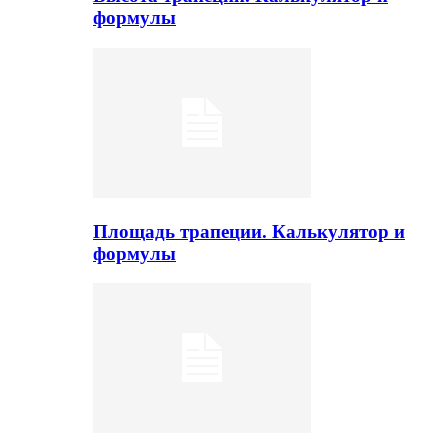
формулы
Площадь трапеции. Калькулятор и
формулы