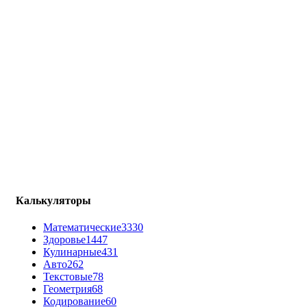
Калькуляторы
Математические
3330
Здоровье
1447
Кулинарные
431
Авто
262
Текстовые
78
Геометрия
68
Кодирование
60