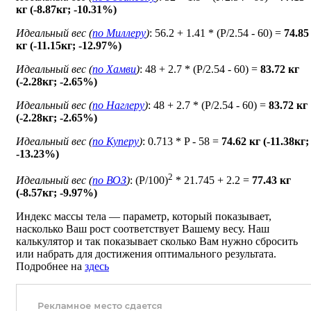
кг (-8.87кг; -10.31%)
Идеальный вес (
по Миллеру
)
: 56.2 + 1.41 * (P/2.54 - 60) =
74.85
кг (-11.15кг; -12.97%)
Идеальный вес (
по Хамви
)
: 48 + 2.7 * (P/2.54 - 60) =
83.72 кг
(-2.28кг; -2.65%)
Идеальный вес (
по Наглеру
)
: 48 + 2.7 * (P/2.54 - 60) =
83.72 кг
(-2.28кг; -2.65%)
Идеальный вес (
по Куперу
)
: 0.713 * P - 58 =
74.62 кг (-11.38кг;
-13.23%)
2
Идеальный вес (
по ВОЗ
)
: (P/100)
* 21.745 + 2.2 =
77.43 кг
(-8.57кг; -9.97%)
Индекс массы тела — параметр, который показывает,
насколько Ваш рост соответствует Вашему весу. Наш
калькулятор и так показывает сколько Вам нужно сбросить
или набрать для достижения оптимального результата.
Подробнее на
здесь