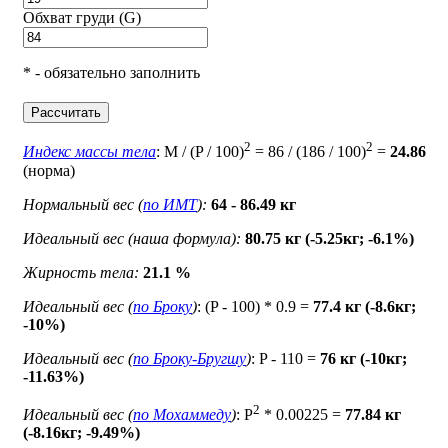
Обхват груди (G)
* - обязательно заполнить
Рассчитать
2
2
Индекс массы тела
: M / (P / 100)
= 86 / (186 / 100)
=
24.86
(норма)
Нормальный вес (
по ИМТ
):
64 - 86.49 кг
Идеальный вес (наша формула):
80.75 кг (-5.25кг; -6.1%)
Жирность тела:
21.1 %
Идеальный вес (
по Броку
)
: (P - 100) * 0.9 =
77.4 кг (-8.6кг;
-10%)
Идеальный вес (
по Броку-Бругшу
)
: P - 110 =
76 кг (-10кг;
-11.63%)
2
Идеальный вес (
по Мохаммеду
)
: P
* 0.00225 =
77.84 кг
(-8.16кг; -9.49%)