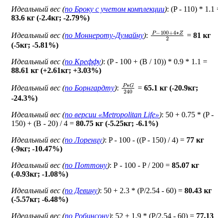
Идеальный вес (
по Броку c учетом комплекции
)
: (P - 110) * 1.1
83.6 кг (-2.4кг; -2.79%)
P
−
100
+
4
∗
Z
2
Идеальный вес (
по Моннероту-Думайну
)
:
=
81 кг
(-5кг; -5.81%)
Идеальный вес (
по Креффу
)
: (P - 100 + (B / 10)) * 0.9 * 1.1 =
88.61 кг (+2.61кг; +3.03%)
P
∗
G
240
Идеальный вес (
по Борнгардту
)
:
=
65.1 кг (-20.9кг;
-24.3%)
Идеальный вес (
по версии «Metropolitan Life»
)
: 50 + 0.75 * (P -
150) + (B - 20) / 4 =
80.75 кг (-5.25кг; -6.1%)
Идеальный вес (
по Лоренцу
)
: P - 100 - ((P - 150) / 4) =
77 кг
(-9кг; -10.47%)
Идеальный вес (
по Поттону
)
: Р - 100 - P / 200 =
85.07 кг
(-0.93кг; -1.08%)
Идеальный вес (
по Девину
)
: 50 + 2.3 * (P/2.54 - 60) =
80.43 кг
(-5.57кг; -6.48%)
Идеальный вес (
по Робинсону
)
: 52 + 1.9 * (P/2.54 - 60) =
77.13