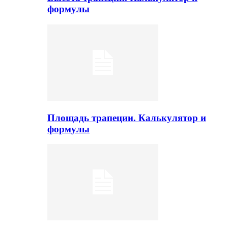
формулы
Площадь трапеции. Калькулятор и
формулы