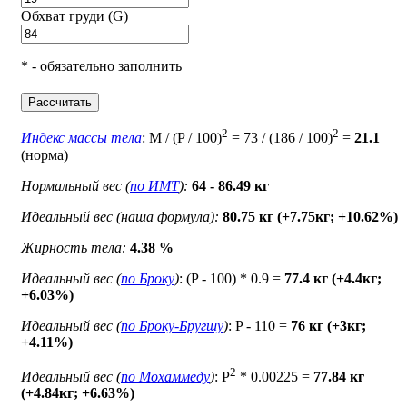
Обхват груди (G)
* - обязательно заполнить
Рассчитать
2
2
Индекс массы тела
: M / (P / 100)
= 73 / (186 / 100)
=
21.1
(норма)
Нормальный вес (
по ИМТ
):
64 - 86.49 кг
Идеальный вес (наша формула):
80.75 кг (+7.75кг; +10.62%)
Жирность тела:
4.38 %
Идеальный вес (
по Броку
)
: (P - 100) * 0.9 =
77.4 кг (+4.4кг;
+6.03%)
Идеальный вес (
по Броку-Бругшу
)
: P - 110 =
76 кг (+3кг;
+4.11%)
2
Идеальный вес (
по Мохаммеду
)
: P
* 0.00225 =
77.84 кг
(+4.84кг; +6.63%)