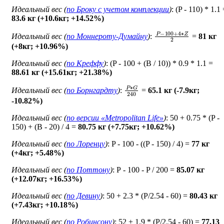
Идеальный вес (
по Броку c учетом комплекции
)
: (P - 110) * 1.1
83.6 кг (+10.6кг; +14.52%)
P
−
100
+
4
∗
Z
2
Идеальный вес (
по Моннероту-Думайну
)
:
=
81 кг
(+8кг; +10.96%)
Идеальный вес (
по Креффу
)
: (P - 100 + (B / 10)) * 0.9 * 1.1 =
88.61 кг (+15.61кг; +21.38%)
P
∗
G
240
Идеальный вес (
по Борнгардту
)
:
=
65.1 кг (-7.9кг;
-10.82%)
Идеальный вес (
по версии «Metropolitan Life»
)
: 50 + 0.75 * (P -
150) + (B - 20) / 4 =
80.75 кг (+7.75кг; +10.62%)
Идеальный вес (
по Лоренцу
)
: P - 100 - ((P - 150) / 4) =
77 кг
(+4кг; +5.48%)
Идеальный вес (
по Поттону
)
: Р - 100 - P / 200 =
85.07 кг
(+12.07кг; +16.53%)
Идеальный вес (
по Девину
)
: 50 + 2.3 * (P/2.54 - 60) =
80.43 кг
(+7.43кг; +10.18%)
Идеальный вес (
по Робинсону
)
: 52 + 1.9 * (P/2.54 - 60) =
77.13