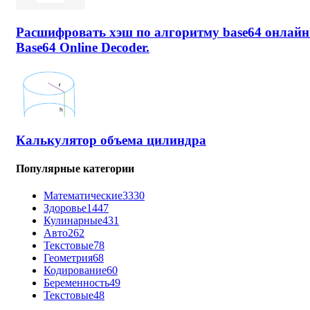
Расшифровать хэш по алгоритму base64 онлайн
Base64 Online Decoder.
Калькулятор объема цилиндра
Популярные категории
Математические
3330
Здоровье
1447
Кулинарные
431
Авто
262
Текстовые
78
Геометрия
68
Кодирование
60
Беременность
49
Текстовые
48