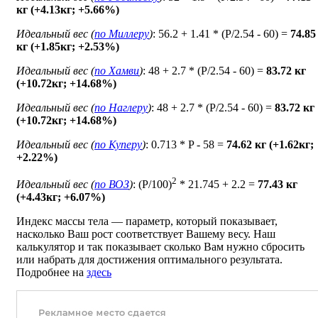
кг (+4.13кг; +5.66%)
Идеальный вес (
по Миллеру
)
: 56.2 + 1.41 * (P/2.54 - 60) =
74.85
кг (+1.85кг; +2.53%)
Идеальный вес (
по Хамви
)
: 48 + 2.7 * (P/2.54 - 60) =
83.72 кг
(+10.72кг; +14.68%)
Идеальный вес (
по Наглеру
)
: 48 + 2.7 * (P/2.54 - 60) =
83.72 кг
(+10.72кг; +14.68%)
Идеальный вес (
по Куперу
)
: 0.713 * P - 58 =
74.62 кг (+1.62кг;
+2.22%)
2
Идеальный вес (
по ВОЗ
)
: (P/100)
* 21.745 + 2.2 =
77.43 кг
(+4.43кг; +6.07%)
Индекс массы тела — параметр, который показывает,
насколько Ваш рост соответствует Вашему весу. Наш
калькулятор и так показывает сколько Вам нужно сбросить
или набрать для достижения оптимального результата.
Подробнее на
здесь