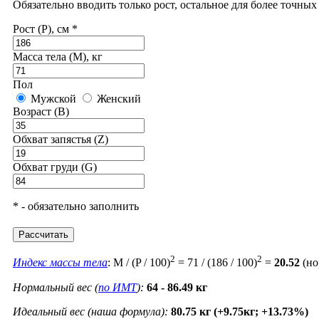
Обязательно вводить только рост, остальное для более точны
Рост (P), см *
Масса тела (M), кг
Пол
Мужской
Женский
Возраст (B)
Обхват запястья (Z)
Обхват груди (G)
* - обязательно заполнить
Рассчитать
2
2
Индекс массы тела
: M / (P / 100)
= 71 / (186 / 100)
=
20.52
(но
Нормальный вес (
по ИМТ
):
64 - 86.49 кг
Идеальный вес (наша формула):
80.75 кг (+9.75кг; +13.73%)