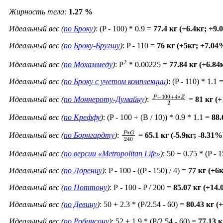
Жирность тела:
1.27 %
Идеальный вес (
по Броку
)
: (P - 100) * 0.9 =
77.4 кг (+6.4кг; +9
Идеальный вес (
по Броку-Бругшу
)
: P - 110 =
76 кг (+5кг; +7.04
2
Идеальный вес (
по Мохаммеду
)
: P
* 0.00225 =
77.84 кг (+6.84
Идеальный вес (
по Броку c учетом комплекции
)
: (P - 110) * 1.1 
P
−
100
+
4
∗
Z
2
Идеальный вес (
по Моннероту-Думайну
)
:
=
81 кг (
Идеальный вес (
по Креффу
)
: (P - 100 + (B / 10)) * 0.9 * 1.1 =
88.
P
∗
G
240
Идеальный вес (
по Борнгардту
)
:
=
65.1 кг (-5.9кг; -8.31%
Идеальный вес (
по версии «Metropolitan Life»
)
: 50 + 0.75 * (P - 
Идеальный вес (
по Лоренцу
)
: P - 100 - ((P - 150) / 4) =
77 кг (+6
Идеальный вес (
по Поттону
)
: Р - 100 - P / 200 =
85.07 кг (+14
Идеальный вес (
по Девину
)
: 50 + 2.3 * (P/2.54 - 60) =
80.43 кг (
Идеальный вес (
по Робинсону
)
: 52 + 1.9 * (P/2.54 - 60) =
77.13 к