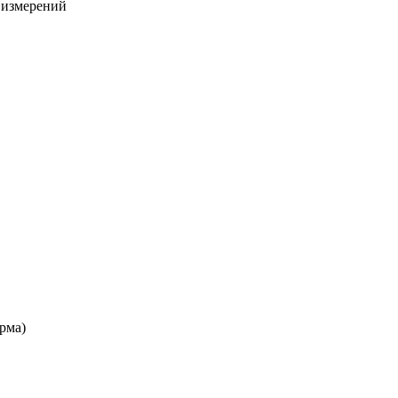
х измерений
рма)