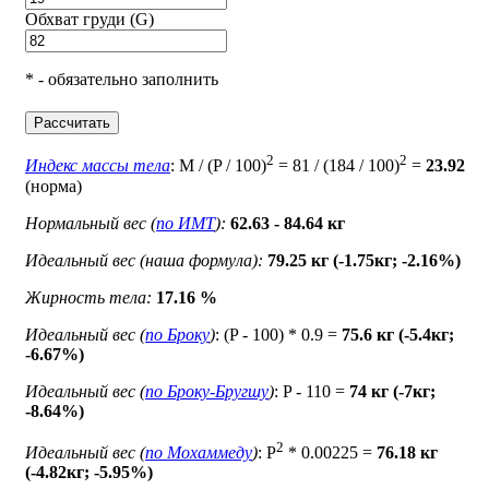
Обхват груди (G)
* - обязательно заполнить
Рассчитать
2
2
Индекс массы тела
: M / (P / 100)
= 81 / (184 / 100)
=
23.92
(норма)
Нормальный вес (
по ИМТ
):
62.63 - 84.64 кг
Идеальный вес (наша формула):
79.25 кг (-1.75кг; -2.16%)
Жирность тела:
17.16 %
Идеальный вес (
по Броку
)
: (P - 100) * 0.9 =
75.6 кг (-5.4кг;
-6.67%)
Идеальный вес (
по Броку-Бругшу
)
: P - 110 =
74 кг (-7кг;
-8.64%)
2
Идеальный вес (
по Мохаммеду
)
: P
* 0.00225 =
76.18 кг
(-4.82кг; -5.95%)