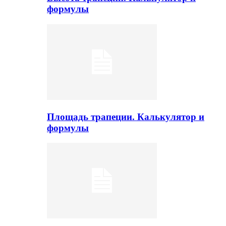
формулы
Площадь трапеции. Калькулятор и
формулы