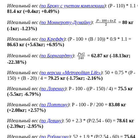
Идеальный вес (
по Броку c учетом комплекции
)
: (P - 110) * 1.1
81.4 кг (+0.4кг; +0.49%)
P
−
100
+
4
∗
Z
2
Идеальный вес (
по Моннероту-Думайну
)
:
=
80 кг
(-1кг; -1.23%)
Идеальный вес (
по Креффу
)
: (P - 100 + (B / 10)) * 0.9 * 1.1 =
86.63 кг (+5.63кг; +6.95%)
P
∗
G
240
Идеальный вес (
по Борнгардту
)
:
=
62.87 кг (-18.13кг;
-22.38%)
Идеальный вес (
по версии «Metropolitan Life»
)
: 50 + 0.75 * (P -
150) + (B - 20) / 4 =
79.25 кг (-1.75кг; -2.16%)
Идеальный вес (
по Лоренцу
)
: P - 100 - ((P - 150) / 4) =
75.5 кг
(-5.5кг; -6.79%)
Идеальный вес (
по Поттону
)
: Р - 100 - P / 200 =
83.08 кг
(+2.08кг; +2.57%)
Идеальный вес (
по Девину
)
: 50 + 2.3 * (P/2.54 - 60) =
78.61 кг
(-2.39кг; -2.95%)
Идеальный вес (
по Робинсону
)
: 52 + 1.9 * (P/2.54 - 60) =
75.64