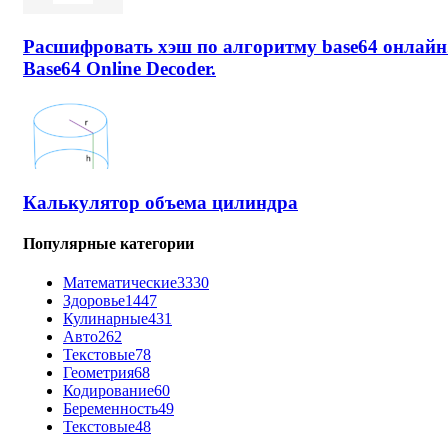
Расшифровать хэш по алгоритму base64 онлайн
Base64 Online Decoder.
Калькулятор объема цилиндра
Популярные категории
Математические
3330
Здоровье
1447
Кулинарные
431
Авто
262
Текстовые
78
Геометрия
68
Кодирование
60
Беременность
49
Текстовые
48