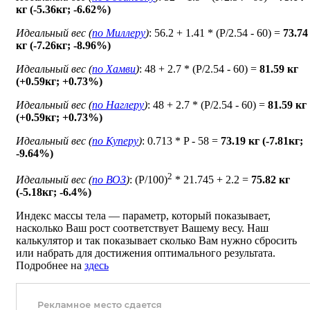
кг (-5.36кг; -6.62%)
Идеальный вес (
по Миллеру
)
: 56.2 + 1.41 * (P/2.54 - 60) =
73.74
кг (-7.26кг; -8.96%)
Идеальный вес (
по Хамви
)
: 48 + 2.7 * (P/2.54 - 60) =
81.59 кг
(+0.59кг; +0.73%)
Идеальный вес (
по Наглеру
)
: 48 + 2.7 * (P/2.54 - 60) =
81.59 кг
(+0.59кг; +0.73%)
Идеальный вес (
по Куперу
)
: 0.713 * P - 58 =
73.19 кг (-7.81кг;
-9.64%)
2
Идеальный вес (
по ВОЗ
)
: (P/100)
* 21.745 + 2.2 =
75.82 кг
(-5.18кг; -6.4%)
Индекс массы тела — параметр, который показывает,
насколько Ваш рост соответствует Вашему весу. Наш
калькулятор и так показывает сколько Вам нужно сбросить
или набрать для достижения оптимального результата.
Подробнее на
здесь