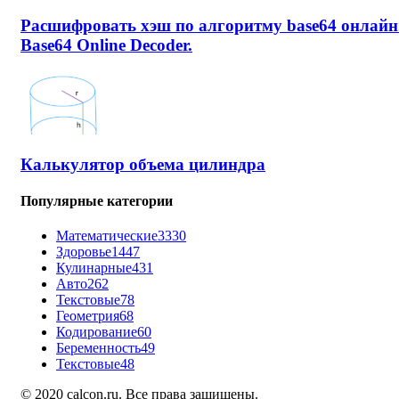
Расшифровать хэш по алгоритму base64 онлайн
Base64 Online Decoder.
Калькулятор объема цилиндра
Популярные категории
Математические
3330
Здоровье
1447
Кулинарные
431
Авто
262
Текстовые
78
Геометрия
68
Кодирование
60
Беременность
49
Текстовые
48
© 2020 calcon.ru. Все права защищены.