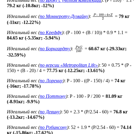
Идеальный вес (
по Броку c учетом комплекции
)
: (P - 110) * 1.1
79.2 кг (-10.8кг; -12%)
P
−
100
+
4
∗
Z
2
Идеальный вес (
по Моннероту-Думайну
)
:
=
79 кг
(-11кг; -12.22%)
Идеальный вес (
по Креффу
)
: (P - 100 + (B / 10)) * 0.9 * 1.1 =
84.65 кг (-5.35кг; -5.94%)
P
∗
G
240
Идеальный вес (
по Борнгардту
)
:
=
60.67 кг (-29.33кг;
-32.59%)
Идеальный вес (
по версии «Metropolitan Life»
)
: 50 + 0.75 * (P -
150) + (B - 20) / 4 =
77.75 кг (-12.25кг; -13.61%)
Идеальный вес (
по Лоренцу
)
: P - 100 - ((P - 150) / 4) =
74 кг
(-16кг; -17.78%)
Идеальный вес (
по Поттону
)
: Р - 100 - P / 200 =
81.09 кг
(-8.91кг; -9.9%)
Идеальный вес (
по Девину
)
: 50 + 2.3 * (P/2.54 - 60) =
76.8 кг
(-13.2кг; -14.67%)
Идеальный вес (
по Робинсону
)
: 52 + 1.9 * (P/2.54 - 60) =
74.14
кг (-15.86кг; -17.62%)