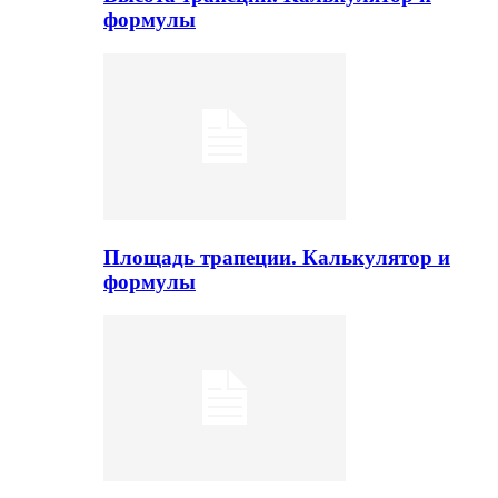
формулы
Площадь трапеции. Калькулятор и
формулы