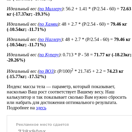
Идеальный вес (
по Миллеру
)
: 56.2 + 1.41 * (P/2.54 - 60) =
72.63
кг (-17.37кг; -19.3%)
Идеальный вес (
по Хамви
)
: 48 + 2.7 * (P/2.54 - 60) =
79.46 кг
(-10.54кг; -11.71%)
Идеальный вес (
по Наглеру
)
: 48 + 2.7 * (P/2.54 - 60) =
79.46 кг
(-10.54кг; -11.71%)
Идеальный вес (
по Куперу
)
: 0.713 * P - 58 =
71.77 кг (-18.23кг;
-20.26%)
2
Идеальный вес (
по ВОЗ
)
: (P/100)
* 21.745 + 2.2 =
74.23 кг
(-15.77кг; -17.52%)
Индекс массы тела — параметр, который показывает,
насколько Ваш рост соответствует Вашему весу. Наш
калькулятор и так показывает сколько Вам нужно сбросить
или набрать для достижения оптимального результата.
Подробнее на
здесь