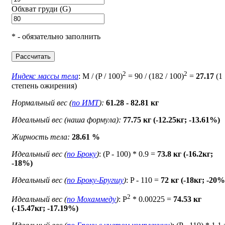
Обхват груди (G)
* - обязательно заполнить
Рассчитать
2
2
Индекс массы тела
: M / (P / 100)
= 90 / (182 / 100)
=
27.17
(1
степень ожирения)
Нормальный вес (
по ИМТ
):
61.28 - 82.81 кг
Идеальный вес (наша формула):
77.75 кг (-12.25кг; -13.61%)
Жирность тела:
28.61 %
Идеальный вес (
по Броку
)
: (P - 100) * 0.9 =
73.8 кг (-16.2кг;
-18%)
Идеальный вес (
по Броку-Бругшу
)
: P - 110 =
72 кг (-18кг; -20%
2
Идеальный вес (
по Мохаммеду
)
: P
* 0.00225 =
74.53 кг
(-15.47кг; -17.19%)