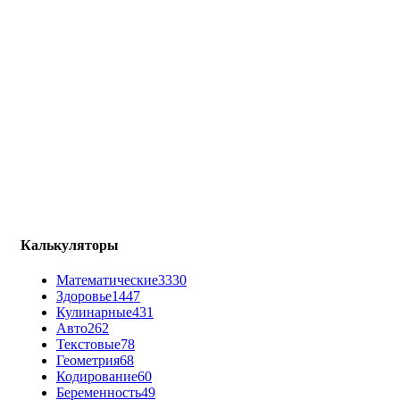
Калькуляторы
Математические
3330
Здоровье
1447
Кулинарные
431
Авто
262
Текстовые
78
Геометрия
68
Кодирование
60
Беременность
49