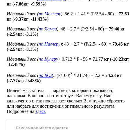
кг (-7.86кг; -9.59%)
Идеальный вес (
по Миллеру
)
: 56.2 + 1.41 * (P/2.54 - 60) =
72.63
кг (-9.37кг; -11.43%)
Идеальный вес (
по Хамви
)
: 48 + 2.7 * (P/2.54 - 60) =
79.46 кг
(-2.54кг; -3.1%)
Идеальный вес (
по Наглеру
)
: 48 + 2.7 * (P/2.54 - 60) =
79.46 кг
(-2.54кг; -3.1%)
Идеальный вес (
по Куперу
)
: 0.713 * P - 58 =
71.77 кг (-10.23кг;
-12.48%)
2
Идеальный вес (
по ВОЗ
)
: (P/100)
* 21.745 + 2.2 =
74.23 кг
(-7.77кг; -9.48%)
Индекс массы тела — параметр, который показывает,
насколько Ваш рост соответствует Вашему весу. Наш
калькулятор и так показывает сколько Вам нужно сбросить
или набрать для достижения оптимального результата.
Подробнее на
здесь