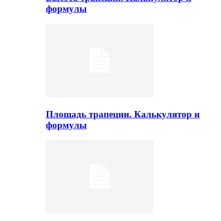
формулы
Площадь трапеции. Калькулятор и
формулы