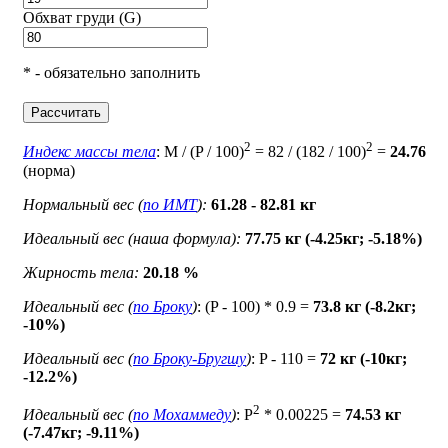
Обхват груди (G)
* - обязательно заполнить
Рассчитать
2
2
Индекс массы тела
: M / (P / 100)
= 82 / (182 / 100)
=
24.76
(норма)
Нормальный вес (
по ИМТ
):
61.28 - 82.81 кг
Идеальный вес (наша формула):
77.75 кг (-4.25кг; -5.18%)
Жирность тела:
20.18 %
Идеальный вес (
по Броку
)
: (P - 100) * 0.9 =
73.8 кг (-8.2кг;
-10%)
Идеальный вес (
по Броку-Бругшу
)
: P - 110 =
72 кг (-10кг;
-12.2%)
2
Идеальный вес (
по Мохаммеду
)
: P
* 0.00225 =
74.53 кг
(-7.47кг; -9.11%)