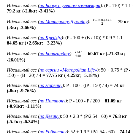
Идеальный вес (
по Броку c учетом комплекции
)
: (P - 110) * 1.1
79.2 кг (-2.8кг; -3.41%)
P
−
100
+
4
∗
Z
2
Идеальный вес (
по Моннероту-Думайну
)
:
=
79 кг
(-3кг; -3.66%)
Идеальный вес (
по Креффу
)
: (P - 100 + (B / 10)) * 0.9 * 1.1 =
84.65 кг (+2.65кг; +3.23%)
P
∗
G
240
Идеальный вес (
по Борнгардту
)
:
=
60.67 кг (-21.33кг;
-26.01%)
Идеальный вес (
по версии «Metropolitan Life»
)
: 50 + 0.75 * (P -
150) + (B - 20) / 4 =
77.75 кг (-4.25кг; -5.18%)
Идеальный вес (
по Лоренцу
)
: P - 100 - ((P - 150) / 4) =
74 кг
(-8кг; -9.76%)
Идеальный вес (
по Поттону
)
: Р - 100 - P / 200 =
81.09 кг
(-0.91кг; -1.11%)
Идеальный вес (
по Девину
)
: 50 + 2.3 * (P/2.54 - 60) =
76.8 кг
(-5.2кг; -6.34%)
Идеальный вес (
по Робинсону
)
: 52 + 1.9 * (P/2.54 - 60) =
74.14