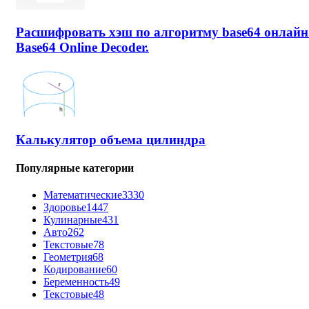
Расшифровать хэш по алгоритму base64 онлайн
Base64 Online Decoder.
Калькулятор объема цилиндра
Популярные категории
Математические
3330
Здоровье
1447
Кулинарные
431
Авто
262
Текстовые
78
Геометрия
68
Кодирование
60
Беременность
49
Текстовые
48