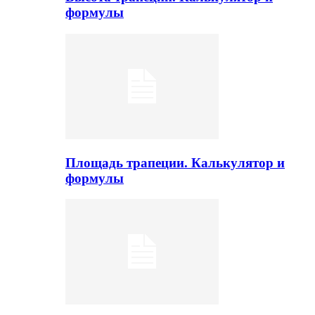
формулы
Площадь трапеции. Калькулятор и
формулы