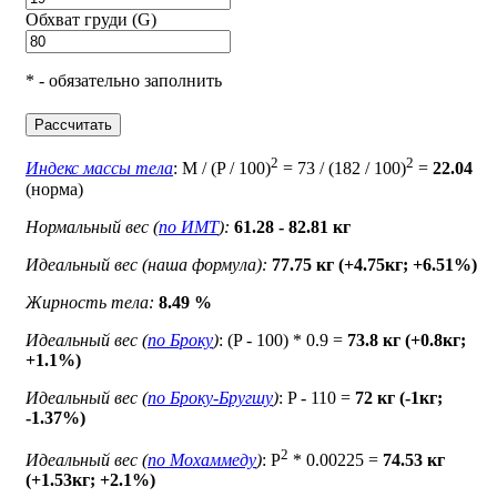
Обхват груди (G)
* - обязательно заполнить
Рассчитать
2
2
Индекс массы тела
: M / (P / 100)
= 73 / (182 / 100)
=
22.04
(норма)
Нормальный вес (
по ИМТ
):
61.28 - 82.81 кг
Идеальный вес (наша формула):
77.75 кг (+4.75кг; +6.51%)
Жирность тела:
8.49 %
Идеальный вес (
по Броку
)
: (P - 100) * 0.9 =
73.8 кг (+0.8кг;
+1.1%)
Идеальный вес (
по Броку-Бругшу
)
: P - 110 =
72 кг (-1кг;
-1.37%)
2
Идеальный вес (
по Мохаммеду
)
: P
* 0.00225 =
74.53 кг
(+1.53кг; +2.1%)