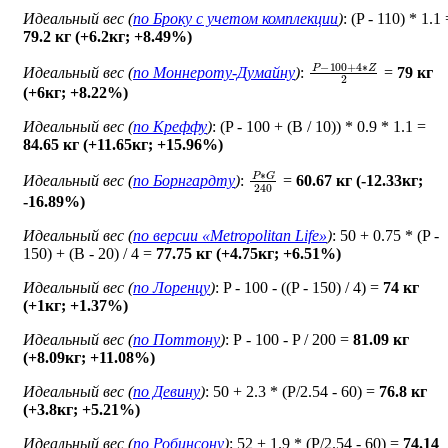
Идеальный вес (
по Броку c учетом комплекции
)
: (P - 110) * 1.1
79.2 кг (+6.2кг; +8.49%)
P
−
100
+
4
∗
Z
2
Идеальный вес (
по Моннероту-Думайну
)
:
=
79 кг
(+6кг; +8.22%)
Идеальный вес (
по Креффу
)
: (P - 100 + (B / 10)) * 0.9 * 1.1 =
84.65 кг (+11.65кг; +15.96%)
P
∗
G
240
Идеальный вес (
по Борнгардту
)
:
=
60.67 кг (-12.33кг;
-16.89%)
Идеальный вес (
по версии «Metropolitan Life»
)
: 50 + 0.75 * (P -
150) + (B - 20) / 4 =
77.75 кг (+4.75кг; +6.51%)
Идеальный вес (
по Лоренцу
)
: P - 100 - ((P - 150) / 4) =
74 кг
(+1кг; +1.37%)
Идеальный вес (
по Поттону
)
: Р - 100 - P / 200 =
81.09 кг
(+8.09кг; +11.08%)
Идеальный вес (
по Девину
)
: 50 + 2.3 * (P/2.54 - 60) =
76.8 кг
(+3.8кг; +5.21%)
Идеальный вес (
по Робинсону
)
: 52 + 1.9 * (P/2.54 - 60) =
74.14