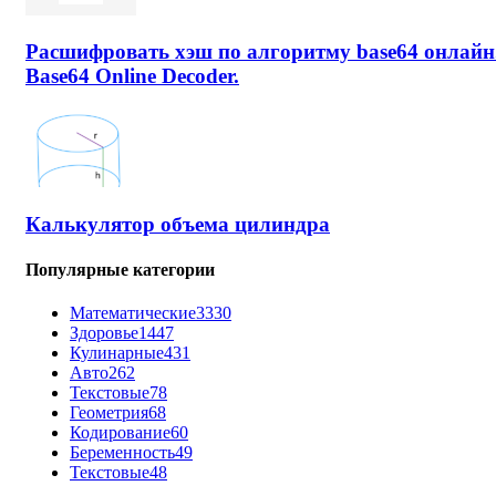
Расшифровать хэш по алгоритму base64 онлайн
Base64 Online Decoder.
Калькулятор объема цилиндра
Популярные категории
Математические
3330
Здоровье
1447
Кулинарные
431
Авто
262
Текстовые
78
Геометрия
68
Кодирование
60
Беременность
49
Текстовые
48