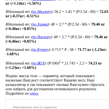
кг (+1.14кг; +1.56%)
Идеальный вес (
по Миллеру
)
: 56.2 + 1.41 * (P/2.54 - 60) =
72.63
кг (-0.37кг; -0.51%)
Идеальный вес (
по Хамви
)
: 48 + 2.7 * (P/2.54 - 60) =
79.46 кг
(+6.46кг; +8.85%)
Идеальный вес (
по Наглеру
)
: 48 + 2.7 * (P/2.54 - 60) =
79.46 кг
(+6.46кг; +8.85%)
Идеальный вес (
по Куперу
)
: 0.713 * P - 58 =
71.77 кг (-1.23кг;
-1.68%)
2
Идеальный вес (
по ВОЗ
)
: (P/100)
* 21.745 + 2.2 =
74.23 кг
(+1.23кг; +1.68%)
Индекс массы тела — параметр, который показывает,
насколько Ваш рост соответствует Вашему весу. Наш
калькулятор и так показывает сколько Вам нужно сбросить
или набрать для достижения оптимального результата.
Подробнее на
здесь