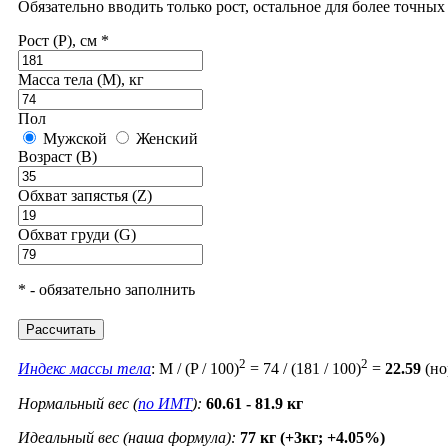
Обязательно вводить только рост, остальное для более точны
Рост (P), см *
Масса тела (M), кг
Пол
Мужской
Женский
Возраст (B)
Обхват запястья (Z)
Обхват груди (G)
* - обязательно заполнить
Рассчитать
2
2
Индекс массы тела
: M / (P / 100)
= 74 / (181 / 100)
=
22.59
(но
Нормальный вес (
по ИМТ
):
60.61 - 81.9 кг
Идеальный вес (наша формула):
77 кг (+3кг; +4.05%)