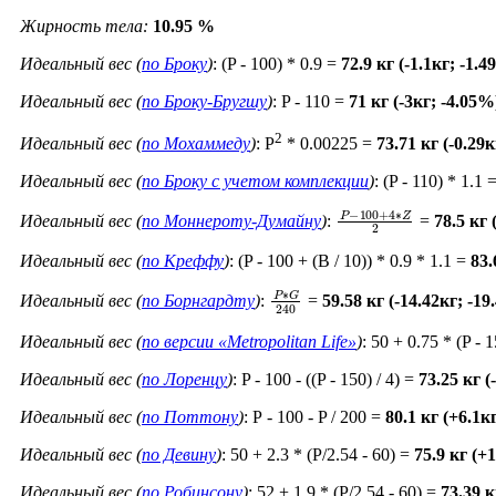
Жирность тела:
10.95 %
Идеальный вес (
по Броку
)
: (P - 100) * 0.9 =
72.9 кг (-1.1кг; -1.
Идеальный вес (
по Броку-Бругшу
)
: P - 110 =
71 кг (-3кг; -4.05%
2
Идеальный вес (
по Мохаммеду
)
: P
* 0.00225 =
73.71 кг (-0.29
Идеальный вес (
по Броку c учетом комплекции
)
: (P - 110) * 1.1 
P
−
100
+
4
∗
Z
2
Идеальный вес (
по Моннероту-Думайну
)
:
=
78.5 кг
Идеальный вес (
по Креффу
)
: (P - 100 + (B / 10)) * 0.9 * 1.1 =
83.
P
∗
G
240
Идеальный вес (
по Борнгардту
)
:
=
59.58 кг (-14.42кг; -1
Идеальный вес (
по версии «Metropolitan Life»
)
: 50 + 0.75 * (P - 
Идеальный вес (
по Лоренцу
)
: P - 100 - ((P - 150) / 4) =
73.25 кг (
Идеальный вес (
по Поттону
)
: Р - 100 - P / 200 =
80.1 кг (+6.1к
Идеальный вес (
по Девину
)
: 50 + 2.3 * (P/2.54 - 60) =
75.9 кг (+
Идеальный вес (
по Робинсону
)
: 52 + 1.9 * (P/2.54 - 60) =
73.39 к