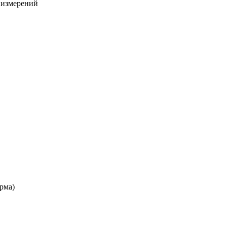
х измерений
рма)